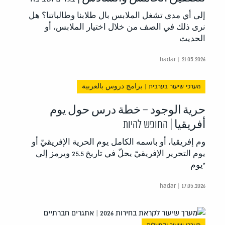
إلى أي مدى تشغل الملابس بال طلابنا وطالباتنا؟ هل
نرى ذلك في الصف من خلال اختيار الملابس، أو
الحديث
hadar | 21.05.2026
מערכי שיעור בערבית | برامج دروس بالعربية
حرية الوجود – خطة درس حول يوم
أفريقيا | החופש להיות
وم إفريقيا، أو باسمه الكامل يوم الحرية الإفريقيّ أو
يوم التحرير الإفريقيّ يحلّ في تاريخ 25.5 ويرمز إلى
"يوم
hadar | 17.05.2026