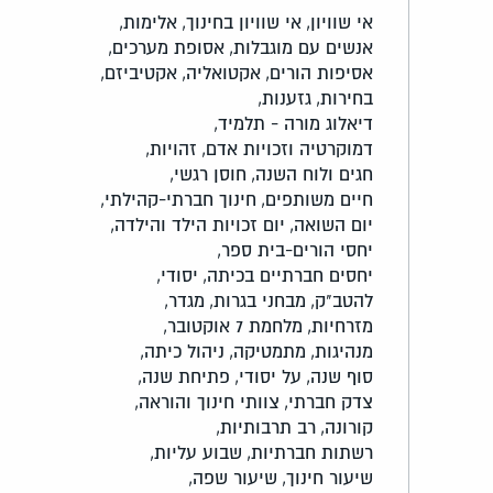
אי שוויון,
אי שוויון בחינוך,
אלימות,
אנשים עם מוגבלות,
אסופת מערכים,
אסיפות הורים,
אקטואליה,
אקטיביזם,
בחירות,
גזענות,
דיאלוג מורה - תלמיד,
דמוקרטיה וזכויות אדם,
זהויות,
חגים ולוח השנה,
חוסן רגשי,
חיים משותפים,
חינוך חברתי-קהילתי,
יום השואה,
יום זכויות הילד והילדה,
יחסי הורים-בית ספר,
יחסים חברתיים בכיתה,
יסודי,
להטב"ק,
מבחני בגרות,
מגדר,
מזרחיות,
מלחמת 7 אוקטובר,
מנהיגות,
מתמטיקה,
ניהול כיתה,
סוף שנה,
על יסודי,
פתיחת שנה,
צדק חברתי,
צוותי חינוך והוראה,
קורונה,
רב תרבותיות,
רשתות חברתיות,
שבוע עליות,
שיעור חינוך,
שיעור שפה,