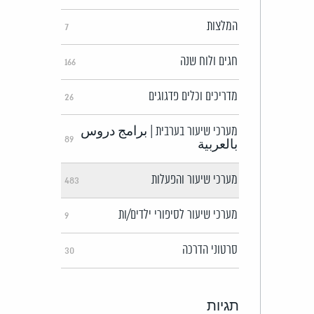
המלצות
7
חגים ולוח שנה
166
מדריכים וכלים פדגוגים
26
מערכי שיעור בערבית | برامج دروس
89
بالعربية
מערכי שיעור והפעלות
483
מערכי שיעור לסיפורי ילדים/ות
9
סרטוני הדרכה
30
תגיות