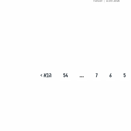
hadar | 11.05.2026
5
6
7
...
54
הבא >