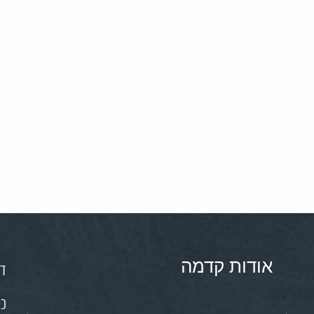
אודות קדמה
דף
כנ