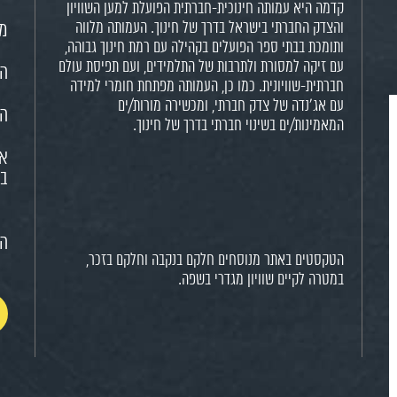
קדמה היא עמותה חינוכית-חברתית הפועלת למען השוויון
והצדק החברתי בישראל בדרך של חינוך. העמותה מלווה
מש
ותומכת בבתי ספר הפועלים בקהילה עם רמת חינוך גבוהה,
עם זיקה למסורת ולתרבות של התלמידים, ועם תפיסת עולם
הח
חברתית-שוויונית. כמו כן, העמותה מפתחת חומרי למידה
עם אג'נדה של צדק חברתי, ומכשירה מורות/ים
הא
המאמינות/ים בשינוי חברתי בדרך של חינוך.
או
בח
הצ
הטקסטים באתר מנוסחים חלקם בנקבה וחלקם בזכר,
במטרה לקיים שוויון מגדרי בשפה.