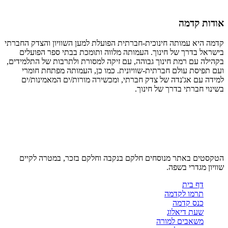
אודות קדמה
קדמה היא עמותה חינוכית-חברתית הפועלת למען השוויון והצדק החברתי
בישראל בדרך של חינוך. העמותה מלווה ותומכת בבתי ספר הפועלים
בקהילה עם רמת חינוך גבוהה, עם זיקה למסורת ולתרבות של התלמידים,
ועם תפיסת עולם חברתית-שוויונית. כמו כן, העמותה מפתחת חומרי
למידה עם אג'נדה של צדק חברתי, ומכשירה מורות/ים המאמינות/ים
בשינוי חברתי בדרך של חינוך.
הטקסטים באתר מנוסחים חלקם בנקבה וחלקם בזכר, במטרה לקיים
שוויון מגדרי בשפה.
דף בית
תרמו לקדמה
כנס קדמה
שעת דיאלוג
משאבים למורה