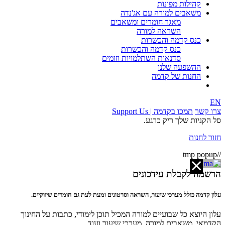
קהילות מפונות
משאבים למורה עם אג'נדה
מאגר חומרים ומשאבים
השראה למורה
כנס קדמה והכשרות
כנס קדמה והכשרות
סדנאות השתלמויות וזומים
ההשפעה שלנו
החנות של קדמה
EN
צרו קשר
תמכו בקדמה | Support Us
סל הקניות שלך ריק כרגע.
חזור לחנות
//tmp popup
הרשמה לקבלת עידכונים
עלון קדמה כולל מערכי שיעור, השראה וסרטונים ומעת לעת גם חומרים שיווקיים.
עלון היוצא כל שבועיים למורה המכיל תוכן לימודי, כתבות על החינוך
הקדמאי, משאבים למורה, מערכי שיעור ועוד.