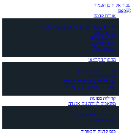
עבור אל תוכן העמוד
אודות קדמה
אודות: קדמה לשוויון בחינוך ובחברה בישראל
הסיפור שלנו
בוגרי/ות קדמה
הא/נשים שלנו
הפעילות שלנו
החינוך הקדמאי
אודות החינוך הקדמאי
פער ההזדמנויות
אג’נדה של שוויון וצדק חברתי
קדמה – בית ספר עיוני בקהילה
קהילות מפונות
משאבים למורה עם אג'נדה
מאגר חומרים ומשאבים
השראה למורה
כנס קדמה והכשרות