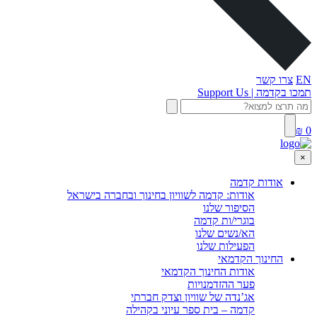
EN
צרו קשר
תמכו בקדמה | Support Us
0 ₪
×
אודות קדמה
אודות: קדמה לשוויון בחינוך ובחברה בישראל
הסיפור שלנו
בוגרי/ות קדמה
הא/נשים שלנו
הפעילות שלנו
החינוך הקדמאי
אודות החינוך הקדמאי
פער ההזדמנויות
אג’נדה של שוויון וצדק חברתי
קדמה – בית ספר עיוני בקהילה