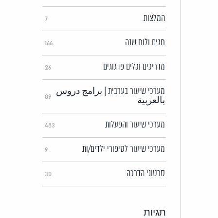
המלצות
7
חגים ולוח שנה
166
מדריכים וכלים פדגוגים
26
מערכי שיעור בערבית | برامج دروس
89
بالعربية
מערכי שיעור והפעלות
483
מערכי שיעור לסיפורי ילדים/ות
9
סרטוני הדרכה
30
תגיות