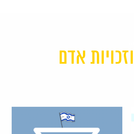
דם
זכויות אדם