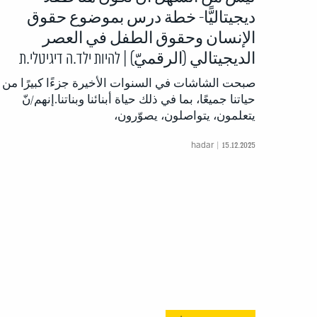
ديجيتاليًّا- خطة درس بموضوع حقوق
الإنسان وحقوق الطفل في العصر
الديجيتالي (الرقميّ) | להיות ילד.ה דיגיטלי.ת
صبحت الشاشات في السنوات الأخيرة جزءًا كبيرًا من
حياتنا جميعًا، بما في ذلك حياة أبنائنا وبناتنا.إنهم/نّ
يتعلمون، يتواصلون، يصوّرون،
hadar | 15.12.2025