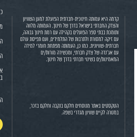
כנ
קדמה היא עמותה חינוכית-חברתית הפועלת למען השוויון
והצדק החברתי בישראל בדרך של חינוך. העמותה מלווה
מש
ותומכת בבתי ספר הפועלים בקהילה עם רמת חינוך גבוהה,
עם זיקה למסורת ולתרבות של התלמידים, ועם תפיסת עולם
הח
חברתית-שוויונית. כמו כן, העמותה מפתחת חומרי למידה
עם אג'נדה של צדק חברתי, ומכשירה מורות/ים
הא
המאמינות/ים בשינוי חברתי בדרך של חינוך.
או
בח
הצ
הטקסטים באתר מנוסחים חלקם בנקבה וחלקם בזכר,
במטרה לקיים שוויון מגדרי בשפה.