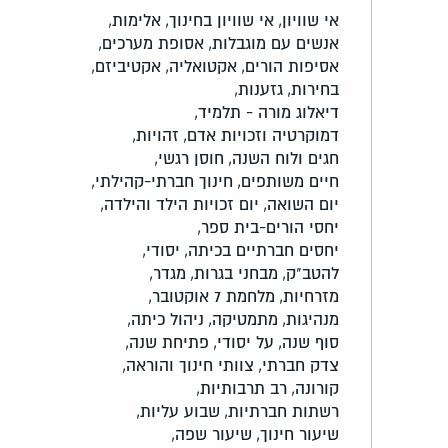
אי שוויון,
אי שוויון בחינוך,
אלימות,
אנשים עם מוגבלות,
אסופת מערכים,
אסיפות הורים,
אקטואליה,
אקטיביזם,
בחירות,
גזענות,
דיאלוג מורה - תלמיד,
דמוקרטיה וזכויות אדם,
זהויות,
חגים ולוח השנה,
חוסן רגשי,
חיים משותפים,
חינוך חברתי-קהילתי,
יום השואה,
יום זכויות הילד והילדה,
יחסי הורים-בית ספר,
יחסים חברתיים בכיתה,
יסודי,
להטב"ק,
מבחני בגרות,
מגדר,
מזרחיות,
מלחמת 7 אוקטובר,
מנהיגות,
מתמטיקה,
ניהול כיתה,
סוף שנה,
על יסודי,
פתיחת שנה,
צדק חברתי,
צוותי חינוך והוראה,
קורונה,
רב תרבותיות,
רשתות חברתיות,
שבוע עליות,
שיעור חינוך,
שיעור שפה,