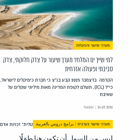
מערכי שיעור והפעלות
למי שייך ים המלח? מערך שיעור על צדק חלוקתי, צדק
סביבתי ופעולה אזרחית
הקדמה בדצמבר 2025 קבע בג"צ כי חברת כימיקלים לישראל,
כי"ל (ICL), תשלם לקופת המדינה מאות מיליוני שקלים על
שאיבת
hadar | 24.05.2026
מערכי שיעור בערבית | برامج دروس بالعربية
ليس من السهل أن تكون هنا طفلًا