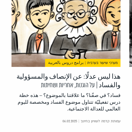
מערכי שיעור בערבית | برامج دروس بالعربية
هذا ليس عدلًا: عن الإنصاف والمسؤولية
والفساد | על הוגנות, אחריות ושחיתות
فساد؟ في صفّنا؟ ما علاقتنا بالموضوع؟ – هذه خطة
درس تفعيليّة تتناول موضوع الفساد ومخصصة لليوم
العالمي للعدالة الاجتماعية.
עמותת קדמה לשוויון בחינוך | 06.02.2025