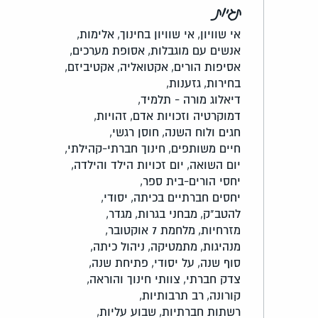
תגיות
אי שוויון,
אי שוויון בחינוך,
אלימות,
אנשים עם מוגבלות,
אסופת מערכים,
אסיפות הורים,
אקטואליה,
אקטיביזם,
בחירות,
גזענות,
דיאלוג מורה - תלמיד,
דמוקרטיה וזכויות אדם,
זהויות,
חגים ולוח השנה,
חוסן רגשי,
חיים משותפים,
חינוך חברתי-קהילתי,
יום השואה,
יום זכויות הילד והילדה,
יחסי הורים-בית ספר,
יחסים חברתיים בכיתה,
יסודי,
להטב"ק,
מבחני בגרות,
מגדר,
מזרחיות,
מלחמת 7 אוקטובר,
מנהיגות,
מתמטיקה,
ניהול כיתה,
סוף שנה,
על יסודי,
פתיחת שנה,
צדק חברתי,
צוותי חינוך והוראה,
קורונה,
רב תרבותיות,
רשתות חברתיות,
שבוע עליות,