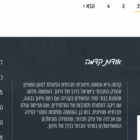
2
3
4
הבא >
אודות קדמה
דף
כנ
קדמה היא עמותה חינוכית-חברתית הפועלת למען השוויון
והצדק החברתי בישראל בדרך של חינוך. העמותה מלווה
מש
ותומכת בבתי ספר הפועלים בקהילה עם רמת חינוך גבוהה,
עם זיקה למסורת ולתרבות של התלמידים, ועם תפיסת עולם
הח
חברתית-שוויונית. כמו כן, העמותה מפתחת חומרי למידה
עם אג'נדה של צדק חברתי, ומכשירה מורות/ים
הא
המאמינות/ים בשינוי חברתי בדרך של חינוך.
או