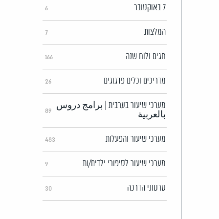
7 באוקטובר
6
המלצות
7
חגים ולוח שנה
166
מדריכים וכלים פדגוגים
26
מערכי שיעור בערבית | برامج دروس
89
بالعربية
מערכי שיעור והפעלות
483
מערכי שיעור לסיפורי ילדים/ות
9
סרטוני הדרכה
30