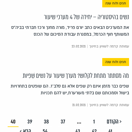
חגים ולוח שנה
נשים בהיסטוריה – יחידה של 4 מערכי שיעור
את המערכים הבאים כתב יורם פריד, מורה מחנך ורכז חברתי בביה"ס
המשותף חוף הכרמל, במסגרת עבודת הסיכום של הכנס
עמותת קדמה לשוויון בחינוך | 23.02.2021
חגים ולוח שנה
מה מסתתר מתחת לקלוש? מערך שיעור על נשים שֵׁפִיות
שפים כבר מזמן אינם רק שפים אלא גם סלב’ז. הם שופטים בתחרויות
בישול וסמכותם שם בלתי מעורערת,יש להם תכניות
עמותת קדמה לשוויון בחינוך | 21.02.2021
< הקודם
1
...
37
38
39
40
41
42
43
...
54
הבא >