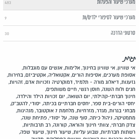
מערכי שיעור והפעלות
483
מערכי שיעור לסיפורי ילדים/ות
9
סרטוני הדרכה
30
תגיות
אי שוויון,
אי שוויון בחינוך,
אלימות,
אנשים עם מוגבלות,
אסופת מערכים,
אסיפות הורים,
אקטואליה,
אקטיביזם,
בחירות,
גזענות,
דיאלוג מורה - תלמיד,
דמוקרטיה וזכויות אדם,
זהויות,
חגים ולוח השנה,
חוסן רגשי,
חיים משותפים,
חינוך חברתי-קהילתי,
יום השואה,
יום זכויות הילד והילדה,
יחסי הורים-בית ספר,
יחסים חברתיים בכיתה,
יסודי,
להטב"ק,
מבחני בגרות,
מגדר,
מזרחיות,
מלחמת 7 אוקטובר,
מנהיגות,
מתמטיקה,
ניהול כיתה,
סוף שנה,
על יסודי,
פתיחת שנה,
צדק חברתי,
צוותי חינוך והוראה,
קורונה,
רב תרבותיות,
רשתות חברתיות,
שבוע עליות,
שיעור חינוך,
שיעור שפה,