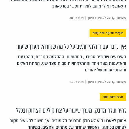
הזאת, או אולי מוטב לומר "חופש" במרכאות:
עמותת קדמה לשוויון בחינוך | 30.05.2021
מערכי שיעור והפעלות
איך נדבר עם התלמידות/ים על כל מה שקורה? מערך שיעור
האירועים שקורים סביבנו, המהומות, ההסלמה הגוברת, ההפגזות
והאזעקות מצד אחד וההתלקחויות מבית מצד שני, המתח האלים
וההתפרעויות של יהודים
עמותת קדמה לשוויון בחינוך | 16.05.2021
חגים ולוח שנה
זהירות זה מדבק: מערך שיעור על צחוק ליום הצחוק ובכלל
צחוק לצערנו הוא לא חלק מתכנית הלימודים, אך חשוב להשאיר מקום
לצחוק בכיתה, ולאפשר שחרור של מתחים ולחצים, במיוחד