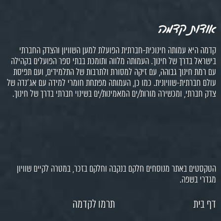
אודות קדמה
קדמה היא עמותה חינוכית-חברתית הפועלת למען השוויון והצדק החברתי
בישראל בדרך של חינוך. העמותה מלווה ותומכת בבתי ספר הפועלים בקהילה
עם רמת חינוך גבוהה, עם זיקה למסורת ולתרבות של התלמידים, ועם תפיסת
עולם חברתית-שוויונית. כמו כן, העמותה מפתחת חומרי למידה עם אג'נדה של
צדק חברתי, ומכשירה מורות/ים המאמינות/ים בשינוי חברתי בדרך של חינוך.
הטקסטים באתר מנוסחים חלקם בנקבה וחלקם בזכר, במטרה לקיים שוויון
מגדרי בשפה.
דף בית
תרמו לקדמה