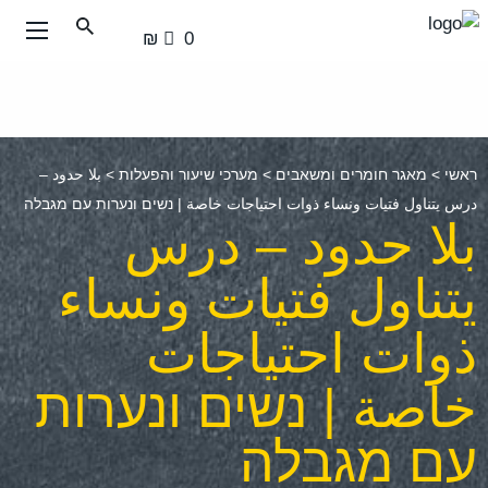
עבור
0 ₪
אל
תוכן
העמוד
ראשי
>
מאגר חומרים ומשאבים
>
מערכי שיעור והפעלות
>
بلا حدود –
درس يتناول فتيات ونساء ذوات احتياجات خاصة | נשים ונערות עם מגבלה
بلا حدود – درس
يتناول فتيات ونساء
ذوات احتياجات
خاصة | נשים ונערות
עם מגבלה