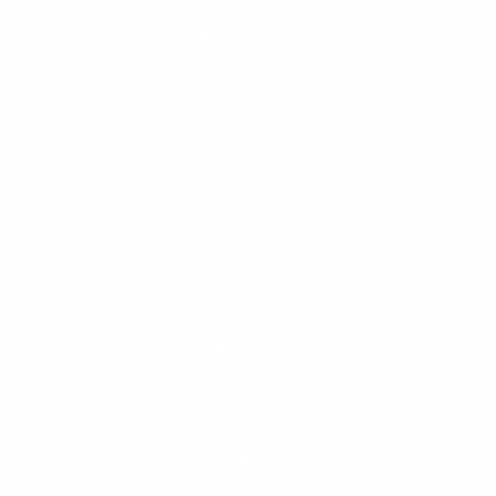
השוויון והצדק החברתי בישראל בדרך של חינוך.
העמותה מלווה ותומכת בבתי ספר הפועלים בקהילה
עם רמת חינוך גבוהה, עם זיקה למסורת ולתרבות של
התלמידים, ועם תפיסת עולם חברתית-שוויונית. כמו כן,
העמותה מפתחת חומרי למידה עם אג'נדה של צדק
חברתי, ומכשירה מורות/ים המאמינות/ים בשינוי חברתי
בדרך של חינוך.
הטקסטים באתר מנוסחים חלקם בנקבה וחלקם בזכר,
במטרה לקיים שוויון מגדרי בשפה.
דף בית
תרמו לקדמה
כנס קדמה
שעת דיאלוג