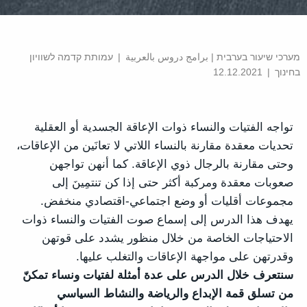
מערכי שיעור בערבית | برامج دروس بالعربية
|
עמותת קדמה לשוויון
בחינוך
|
12.12.2021
تواجه الفتيات والنساء ذوات الإعاقة الجسدية أو العقلية
تحديات معقدة مقارنة بالنساء اللاتي لا تعانَين من الإعاقات،
وحتى مقارنة بالرجال ذوي الإعاقة. كما أنهن تواجهن
صعوبات معقدة ومركبة أكثر حتى إذا كن تنتمِينَ إلى
مجموعات أقليات أو وضع اجتماعي-اقتصادي منخفض.
يهدف هذا الدرس إلى إسماع صوت الفتيات والنساء ذوات
الاحتياجات الخاصة من خلال منظور يشدد على قوتهن
وقدرتهن على مواجهة الإعاقات والتغلب عليها.
سنتعرف خلال الدرس على عدة أمثلة لفتيات ونساء تمكنّ
من تسلق قمة الإبداع والرياضة والنشاط السياسي