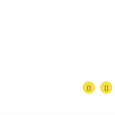
משאבים למורה
השראה לחינוך
החנות של קדמה
החינוך הקדמאי
הא/נשים שלנו
הסיפור שלנו
אודות: קדמה לשוויון
סדנאות
בחינוך ובחברה
בישראל
פרסומים ותקשורת
הצהרת נגישות