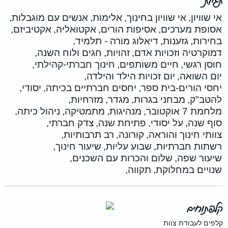
תגיות
אי שוויון,
אי שוויון בחינוך,
אלימות,
אנשים עם מוגבלות,
אסופת מערכים,
אסיפות הורים,
אקטואליה,
אקטיביזם,
בחירות,
גזענות,
דיאלוג מורה - תלמיד,
דמוקרטיה וזכויות אדם,
זהויות,
חגים ולוח השנה,
חוסן רגשי,
חיים משותפים,
חינוך חברתי-קהילתי,
יום השואה,
יום זכויות הילד והילדה,
יחסי הורים-בית ספר,
יחסים חברתיים בכיתה,
יסודי,
להטב"ק,
מבחני בגרות,
מגדר,
מזרחיות,
מלחמת 7 אוקטובר,
מנהיגות,
מתמטיקה,
ניהול כיתה,
סוף שנה,
על יסודי,
פתיחת שנה,
צדק חברתי,
צוותי חינוך והוראה,
קורונה,
רב תרבותיות,
רשתות חברתיות,
שבוע עליות,
שיעור חינוך,
שיעור שפה,
שלום והכרות עם השכנים,
שנויים במחלוקת,
תקווה,
קלפתוחים
קלפים לעבודת צוות