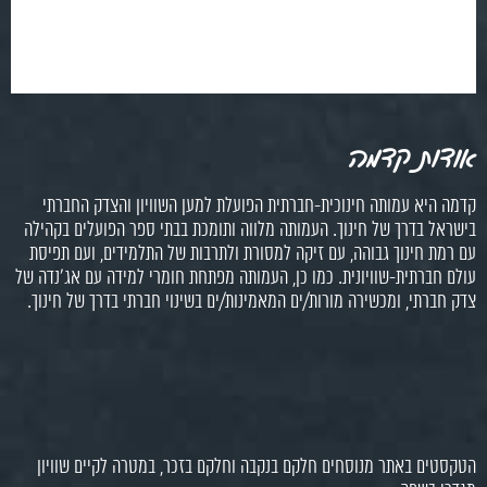
אודות קדמה
קדמה היא עמותה חינוכית-חברתית הפועלת למען השוויון והצדק החברתי
בישראל בדרך של חינוך. העמותה מלווה ותומכת בבתי ספר הפועלים בקהילה
עם רמת חינוך גבוהה, עם זיקה למסורת ולתרבות של התלמידים, ועם תפיסת
עולם חברתית-שוויונית. כמו כן, העמותה מפתחת חומרי למידה עם אג'נדה של
צדק חברתי, ומכשירה מורות/ים המאמינות/ים בשינוי חברתי בדרך של חינוך.
הטקסטים באתר מנוסחים חלקם בנקבה וחלקם בזכר, במטרה לקיים שוויון