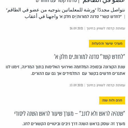
عضو في الطاقم" | סדנה קשר עם ההורים
نتواصل مجددًا "ورشة للمعلماتين بتوجيه من عضو في الطاقم"
| "לחדש קשר" סדנה למורות/ים חלק א' واجهنا في أعقاب
עמותת קדמה לשוויון בחינוך | 26.09.2021
מערכי שיעור והפעלות
"לחדש קשר" סדנה למורות.ים חלק א'
שנת הקורונה ובסופה המלחמה ואירועי האלימות בתוך המדינה, זימנו לנו
אתגרים חדשים בקשר עם התלמידים אך גם עם ההורים.
עמותת קדמה לשוויון בחינוך | 13.09.2021
חגים ולוח שנה
"שנהיה לראש ולא לזנב" – מערך שיעור לראש השנה ליסודי
מערך זה עוסק בראש השנה דרך ניבים וביטויים הקשורים לחג.