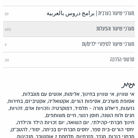
מערכי שיעור בערבית | برامج دروس بالعربية
89
מערכי שיעור והפעלות
483
מערכי שיעור לסיפורי ילדים/ות
9
סרטוני הדרכה
30
תגיות
אי שוויון,
אי שוויון בחינוך,
אלימות,
אנשים עם מוגבלות,
אסופת מערכים,
אסיפות הורים,
אקטואליה,
אקטיביזם,
בחירות,
גזענות,
דיאלוג מורה - תלמיד,
דמוקרטיה וזכויות אדם,
זהויות,
חגים ולוח השנה,
חוסן רגשי,
חיים משותפים,
חינוך חברתי-קהילתי,
יום השואה,
יום זכויות הילד והילדה,
יחסי הורים-בית ספר,
יחסים חברתיים בכיתה,
יסודי,
להטב"ק,
מבחני בגרות,
מגדר,
מזרחיות,
מלחמת 7 אוקטובר,
מנהיגות,