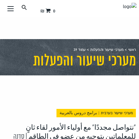
עבור
0 ₪
אל
תוכן
העמוד
ראשי
>
מערכי שיעור והפעלות
>
עמוד 39
מערכי שיעור והפעלות
מערכי שיעור בערבית | برامج دروس بالعربية
"نتواصل مجددًا" مع أولياء الأمور لقاء ثانٍ
للمعلماتين بتوجيه من عضو في الطاقم | סדנה