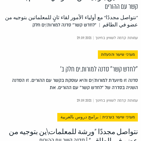
קשר עם ההורים
"نتواصل مجددًا" مع أولياء الأمور لقاء ثانٍ للمعلماتين بتوجيه من
عضو في الطاقم | "לחדש קשר" סדנה למורות/ים חלק
עמותת קדמה לשוויון בחינוך | 29.09.2021
מערכי שיעור והפעלות
"לחדש קשר" סדנה למורות.ים חלק ב'
סדנה זו מיועדת למורות/ים והיא עוסקת בקשר עם ההורים. זו הסדנה
השניה בסדרה של "לחדש קשר" עם ההורים. את
עמותת קדמה לשוויון בחינוך | 29.09.2021
מערכי שיעור בערבית | برامج دروس بالعربية
نتواصل مجددًا "ورشة للمعلمات\ين بتوجيه من