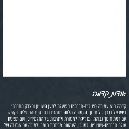
אודות קדמה
קדמה היא עמותה חינוכית-חברתית הפועלת למען השוויון והצדק החברתי
בישראל בדרך של חינוך. העמותה מלווה ותומכת בבתי ספר הפועלים בקהילה
עם רמת חינוך גבוהה, עם זיקה למסורת ולתרבות של התלמידים, ועם תפיסת
עולם חברתית-שוויונית. כמו כן, העמותה מפתחת חומרי למידה עם אג'נדה של