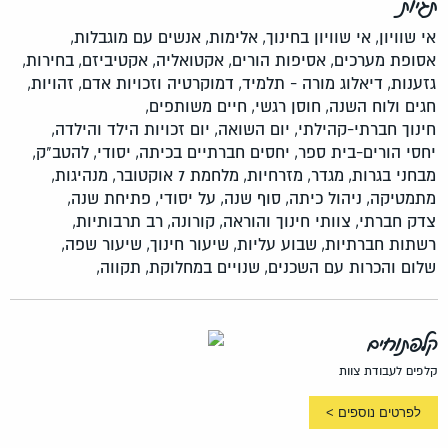
תגיות
אי שוויון,
אי שוויון בחינוך,
אלימות,
אנשים עם מוגבלות,
אסופת מערכים,
אסיפות הורים,
אקטואליה,
אקטיביזם,
בחירות,
גזענות,
דיאלוג מורה - תלמיד,
דמוקרטיה וזכויות אדם,
זהויות,
חגים ולוח השנה,
חוסן רגשי,
חיים משותפים,
חינוך חברתי-קהילתי,
יום השואה,
יום זכויות הילד והילדה,
יחסי הורים-בית ספר,
יחסים חברתיים בכיתה,
יסודי,
להטב"ק,
מבחני בגרות,
מגדר,
מזרחיות,
מלחמת 7 אוקטובר,
מנהיגות,
מתמטיקה,
ניהול כיתה,
סוף שנה,
על יסודי,
פתיחת שנה,
צדק חברתי,
צוותי חינוך והוראה,
קורונה,
רב תרבותיות,
רשתות חברתיות,
שבוע עליות,
שיעור חינוך,
שיעור שפה,
שלום והכרות עם השכנים,
שנויים במחלוקת,
תקווה,
קלפתוחים
קלפים לעבודת צוות
לפרטים נוספים >