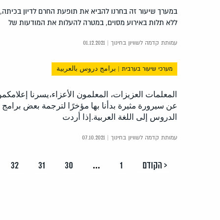
במערך שיעור זה בחרנו להביא את תופעת החרם לדיון בכיתה,
ללא תלות באירוע מסוים, במטרה להעלות את המודעות של
עמותת קדמה לשוויון בחינוך | 01.12.2021
מערכי שיעור בערבית | برامج دروس بالعربية
المعلمات العزيزات، المعلمون الأعزاء،يسرنا إعلامكم
عن سيرورة مثيرة بدأنا بها مؤخرًا لترجمة بعض برامج
الدروس إلى اللغة العربية.إذا أردت
עמותת קדמה לשוויון בחינוך | 07.10.2021
< הקודם
1
...
30
31
32