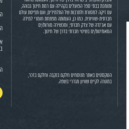
מש
ותומכת בבתי ספר הפועלים בקהילה עם רמת חינוך גבוהה,
עם זיקה למסורת ולתרבות של התלמידים, ועם תפיסת עולם
הח
חברתית-שוויונית. כמו כן, העמותה מפתחת חומרי למידה
עם אג'נדה של צדק חברתי, ומכשירה מורות/ים
הא
המאמינות/ים בשינוי חברתי בדרך של חינוך.
או
בח
הצ
הטקסטים באתר מנוסחים חלקם בנקבה וחלקם בזכר,
במטרה לקיים שוויון מגדרי בשפה.