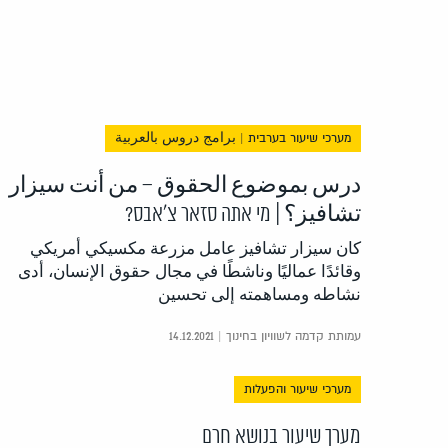
מערכי שיעור בערבית | برامج دروس بالعربية
درس بموضوع الحقوق – من أنت سيزار
تشافيز؟ | מי אתה סזאר צ'אבס?
كان سيزار تشافيز عامل مزرعة مكسيكي أمريكي
وقائدًا عماليًا وناشطًا في مجال حقوق الإنسان، أدى
نشاطه ومساهمته إلى تحسين
עמותת קדמה לשוויון בחינוך | 14.12.2021
מערכי שיעור והפעלות
מערך שיעור בנושא חרם