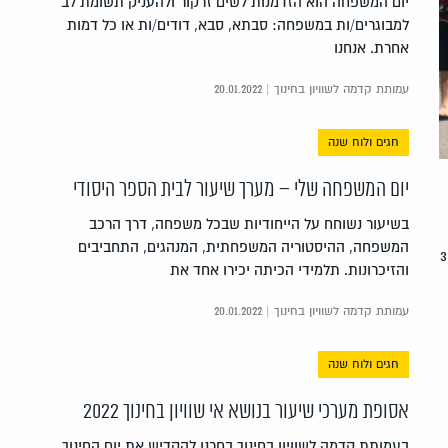
יום המשפחה הוא הזדמנות לשים זרקור ולהעניק תשומת לב
למבוגרים/ות במשפחה: סבתא, סבא, דודים/ות או כל דמות
אחרת. אנחנו
עמותת קדמה לשוויון בחינוך | 20.01.2022
חגים ולוח שנה
יום המשפחה שלי – מערך שיעור לבית הספר היסודי
בשיעור נשוחח על הייחודיות שבכל משפחה, דרך הרכב
המשפחה, ההיסטוריה המשפחתית, המנהגים, התחביבים
מערך ליום הבינלאומי לזכויות של אנשים ונשים עם מוגבלות – 3
והזיכרונות. תלמידי הכיתה יכירו אחד את
עמותת קדמה לשוויון בחינוך | 20.01.2022
חגים ולוח שנה
אסופת מערכי שיעור בנושא אי שוויון בחינוך 2022
בעמותת קדמה לשוויון בחינוך בחרנו להקדיש את יום החינוך