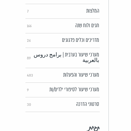
המלצות
7
חגים ולוח שנה
166
מדריכים וכלים פדגוגים
26
מערכי שיעור בערבית | برامج دروس
89
بالعربية
מערכי שיעור והפעלות
483
מערכי שיעור לסיפורי ילדים/ות
9
סרטוני הדרכה
30
תגיות