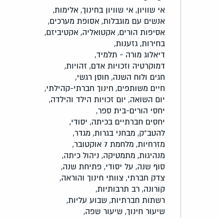
אי שוויון,
אי שוויון בחינוך,
אלימות,
אנשים עם מוגבלות,
אסופת מערכים,
אסיפות הורים,
אקטואליה,
אקטיביזם,
בחירות,
גזענות,
דיאלוג מורה - תלמיד,
דמוקרטיה וזכויות אדם,
זהויות,
חגים ולוח השנה,
חוסן רגשי,
חיים משותפים,
חינוך חברתי-קהילתי,
יום השואה,
יום זכויות הילד והילדה,
יחסי הורים-בית ספר,
יחסים חברתיים בכיתה,
יסודי,
להטב"ק,
מבחני בגרות,
מגדר,
מזרחיות,
מלחמת 7 אוקטובר,
מנהיגות,
מתמטיקה,
ניהול כיתה,
סוף שנה,
על יסודי,
פתיחת שנה,
צדק חברתי,
צוותי חינוך והוראה,
קורונה,
רב תרבותיות,
רשתות חברתיות,
שבוע עליות,
שיעור חינוך,
שיעור שפה,