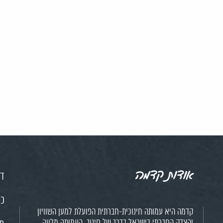
אודות קדמה
דף
כנ
קדמה היא עמותה חינוכית-חברתית הפועלת למען השוויון
והצדק החברתי בישראל בדרך של חינוך. העמותה מלווה