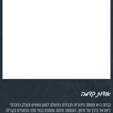
אודות קדמה
קדמה היא עמותה חינוכית-חברתית הפועלת למען השוויון והצדק החברתי
בישראל בדרך של חינוך. העמותה מלווה ותומכת בבתי ספר הפועלים בקהילה