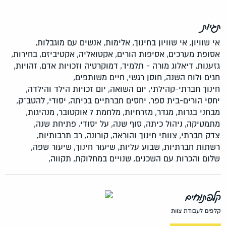
תגיות
אי שוויון,
אי שוויון בחינוך,
אלימות,
אנשים עם מוגבלות,
אסופת מערכים,
אסיפות הורים,
אקטואליה,
אקטיביזם,
בחירות,
גזענות,
דיאלוג מורה - תלמיד,
דמוקרטיה וזכויות אדם,
זהויות,
חגים ולוח השנה,
חוסן רגשי,
חיים משותפים,
חינוך חברתי-קהילתי,
יום השואה,
יום זכויות הילד והילדה,
יחסי הורים-בית ספר,
יחסים חברתיים בכיתה,
יסודי,
להטב"ק,
מבחני בגרות,
מגדר,
מזרחיות,
מלחמת 7 אוקטובר,
מנהיגות,
מתמטיקה,
ניהול כיתה,
סוף שנה,
על יסודי,
פתיחת שנה,
צדק חברתי,
צוותי חינוך והוראה,
קורונה,
רב תרבותיות,
רשתות חברתיות,
שבוע עליות,
שיעור חינוך,
שיעור שפה,
שלום והכרות עם השכנים,
שנויים במחלוקת,
תקווה,
קלפתוחים
קלפים לעבודת צוות