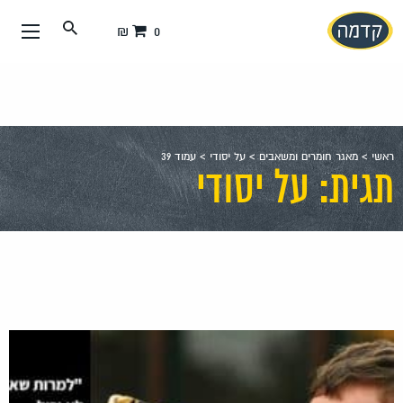
עבור
0 ₪
אל
תוכן
העמוד
ראשי
>
מאגר חומרים ומשאבים
>
על יסודי
>
עמוד 39
תגית: על יסודי