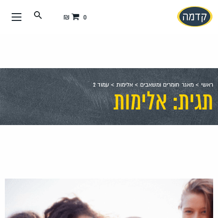
עבור
0 ₪
אל
תוכן
העמוד
ראשי
>
מאגר חומרים ומשאבים
>
אלימות
>
עמוד 2
תגית: אלימות