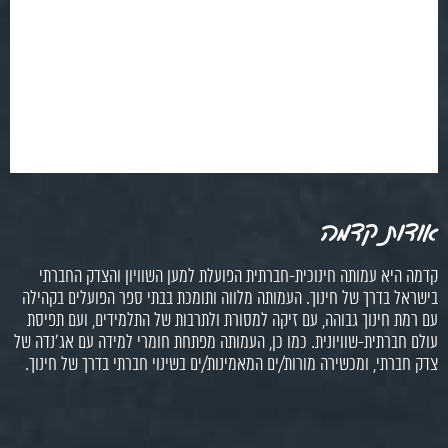
אודות קדמה
קדמה היא עמותה חינוכית-חברתית הפועלת למען השוויון והצדק החברתי
בישראל בדרך של חינוך. העמותה מלווה ותומכת בבתי ספר הפועלים בקהילה
עם רמת חינוך גבוהה, עם זיקה למסורת ולתרבות של התלמידים, ועם תפיסת
עולם חברתית-שוויונית. כמו כן, העמותה מפתחת חומרי למידה עם אג'נדה של
צדק חברתי, ומכשירה מורות/ים המאמינות/ים בשינוי חברתי בדרך של חינוך.