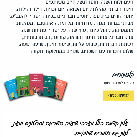
חגים ולוח השנה,
חוסן רגשי,
חיים משותפים,
חינוך חברתי-קהילתי,
יום השואה,
יום זכויות הילד והילדה,
יחסי הורים-בית ספר,
יחסים חברתיים בכיתה,
יסודי,
להטב"ק,
מבחני בגרות,
מגדר,
מזרחיות,
מלחמת 7 אוקטובר,
מנהיגות,
מתמטיקה,
ניהול כיתה,
סוף שנה,
על יסודי,
פתיחת שנה,
צדק חברתי,
צוותי חינוך והוראה,
קורונה,
רב תרבותיות,
רשתות חברתיות,
שבוע עליות,
שיעור חינוך,
שיעור שפה,
שלום והכרות עם השכנים,
שנויים במחלוקת,
תקווה,
קלפתוחים
קלפים לעבודת צוות
לפרטים נוספים >
עלון קדמה כולל מערכי שיעור, השראה וסרטונים ומעת
לעת גם חומרים שיווקיים.