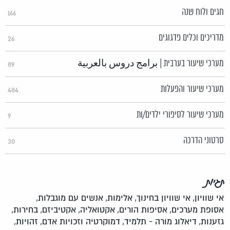
חגים ולוח שנה
166
מדריכים וכלים פדגוגים
26
מערכי שיעור בערבית | برامج دروس بالعربية
89
מערכי שיעור והפעלות
484
מערכי שיעור לסיפורי ילדים/ות
9
סרטוני הדרכה
30
תגיות
אי שוויון,
אי שוויון בחינוך,
אלימות,
אנשים עם מוגבלות,
אסופת מערכים,
אסיפות הורים,
אקטואליה,
אקטיביזם,
בחירות,
גזענות,
דיאלוג מורה - תלמיד,
דמוקרטיה וזכויות אדם,
זהויות,