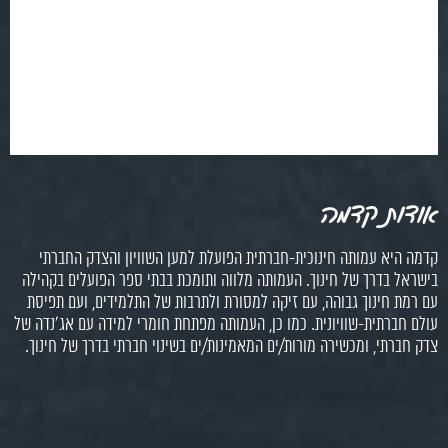
אודות קדמה
קדמה היא עמותה חינוכית-חברתית הפועלת למען השוויון והצדק החברתי
בישראל בדרך של חינוך. העמותה מלווה ותומכת בבתי ספר הפועלים בקהילה
עם רמת חינוך גבוהה, עם זיקה למסורת ולתרבות של התלמידים, ועם תפיסת
עולם חברתית-שוויונית. כמו כן, העמותה מפתחת חומרי למידה עם אג'נדה של
צדק חברתי, ומכשירה מורות/ים המאמינות/ים בשינוי חברתי בדרך של חינוך.