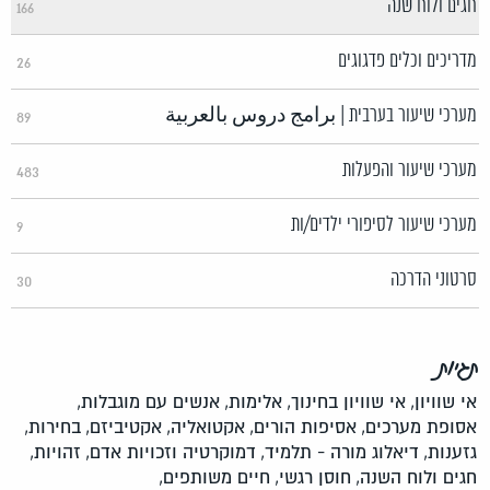
חגים ולוח שנה
166
מדריכים וכלים פדגוגים
26
מערכי שיעור בערבית | برامج دروس بالعربية
89
מערכי שיעור והפעלות
483
מערכי שיעור לסיפורי ילדים/ות
9
סרטוני הדרכה
30
תגיות
אי שוויון,
אי שוויון בחינוך,
אלימות,
אנשים עם מוגבלות,
אסופת מערכים,
אסיפות הורים,
אקטואליה,
אקטיביזם,
בחירות,
גזענות,
דיאלוג מורה - תלמיד,
דמוקרטיה וזכויות אדם,
זהויות,
חגים ולוח השנה,
חוסן רגשי,
חיים משותפים,