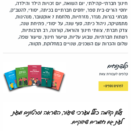
חינוך חברתי-קהילתי,
יום השואה,
יום זכויות הילד והילדה,
יחסי הורים-בית ספר,
יחסים חברתיים בכיתה,
יסודי,
להטב"ק,
מבחני בגרות,
מגדר,
מזרחיות,
מלחמת 7 אוקטובר,
מנהיגות,
מתמטיקה,
ניהול כיתה,
סוף שנה,
על יסודי,
פתיחת שנה,
צדק חברתי,
צוותי חינוך והוראה,
קורונה,
רב תרבותיות,
רשתות חברתיות,
שבוע עליות,
שיעור חינוך,
שיעור שפה,
שלום והכרות עם השכנים,
שנויים במחלוקת,
תקווה,
קלפתוחים
קלפים לעבודת צוות
לפרטים נוספים >
עלון קדמה כולל מערכי שיעור, השראה וסרטונים ומעת
לעת גם חומרים שיווקיים.