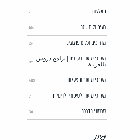
המלצות
7
חגים ולוח שנה
166
מדריכים וכלים פדגוגים
26
מערכי שיעור בערבית | برامج دروس
89
بالعربية
מערכי שיעור והפעלות
483
מערכי שיעור לסיפורי ילדים/ות
9
סרטוני הדרכה
30
תגיות