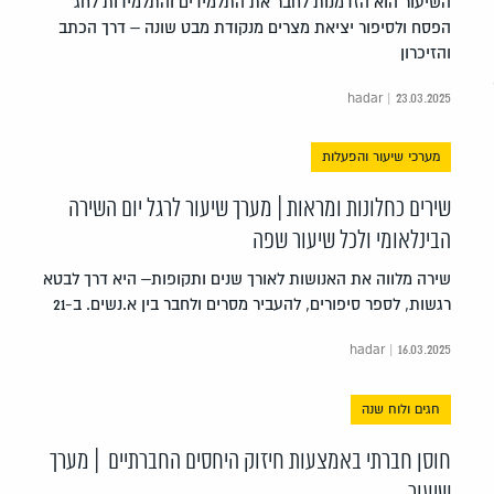
השיעור הוא הזדמנות לחבר את התלמידים והתלמידות לחג
הפסח ולסיפור יציאת מצרים מנקודת מבט שונה – דרך הכתב
והזיכרון
hadar | 23.03.2025
מערכי שיעור והפעלות
שירים כחלונות ומראות | מערך שיעור לרגל יום השירה
הבינלאומי ולכל שיעור שפה
שירה מלווה את האנושות לאורך שנים ותקופות– היא דרך לבטא
רגשות, לספר סיפורים, להעביר מסרים ולחבר בין א.נשים. ב-21
hadar | 16.03.2025
חגים ולוח שנה
חוסן חברתי באמצעות חיזוק היחסים החברתיים | מערך
שיעור