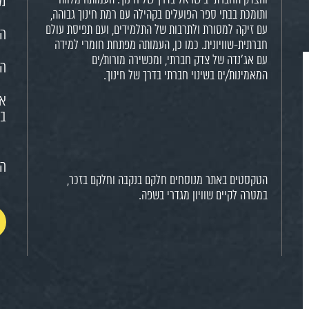
מש
ותומכת בבתי ספר הפועלים בקהילה עם רמת חינוך גבוהה,
עם זיקה למסורת ולתרבות של התלמידים, ועם תפיסת עולם
הח
חברתית-שוויונית. כמו כן, העמותה מפתחת חומרי למידה
עם אג'נדה של צדק חברתי, ומכשירה מורות/ים
הא
המאמינות/ים בשינוי חברתי בדרך של חינוך.
או
בח
הצ
הטקסטים באתר מנוסחים חלקם בנקבה וחלקם בזכר,
במטרה לקיים שוויון מגדרי בשפה.