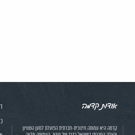
אודות קדמה
דף
כנ
קדמה היא עמותה חינוכית-חברתית הפועלת למען השוויון
והצדק החברתי בישראל בדרך של חינוך. העמותה מלווה