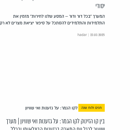
יסודי
המערך "בכל דור ודור – המסע שלנו לחירות" מזמין את
התלמידות והתלמידים להסתכל על סיפור יציאת מצרים לא רק
hadar | 23.03.2025
חגים ולוח שנה
בין קו הזינוק לקו הגמר: על גזענות ואי שוויון | מערך
שיעור לרגל יום המאבק בגזענות הבינלאומי ובכלל