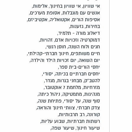
אי שוויון,
אי שוויון בחינוך,
אלימות,
אנשים עם מוגבלות,
אסופת מערכים,
אסיפות הורים,
אקטואליה,
אקטיביזם,
בחירות,
גזענות,
דיאלוג מורה - תלמיד,
דמוקרטיה וזכויות אדם,
זהויות,
חגים ולוח השנה,
חוסן רגשי,
חיים משותפים,
חינוך חברתי-קהילתי,
יום השואה,
יום זכויות הילד והילדה,
יחסי הורים-בית ספר,
יחסים חברתיים בכיתה,
יסודי,
להטב"ק,
מבחני בגרות,
מגדר,
מזרחיות,
מלחמת 7 אוקטובר,
מנהיגות,
מתמטיקה,
ניהול כיתה,
סוף שנה,
על יסודי,
פתיחת שנה,
צדק חברתי,
צוותי חינוך והוראה,
קורונה,
רב תרבותיות,
רשתות חברתיות,
שבוע עליות,
שיעור חינוך,
שיעור שפה,