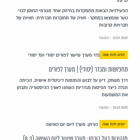
הפעילויות הבאות מתמקדות בחיזוק אחד מגורמי החוסן לבני
נוער שנמצאו במחקר- חוויה של מחוברות חברתית: חוויות של
חברויות קרובות
hadar | 12.03.2025
חגים ולוח שנה
תחפושות ומגדר (יסודי) | מערך לפורים
דרך משחק, דיון על לבוש והתנסות דיגיטלית אישית, הכיתה
תגלה כיצד תפיסות מגדריות השתנו לאורך ההיסטוריה ותבחן
את המשמעות
hadar | 26.02.2025
חגים ולוח שנה
מנהיגות בעל כורחן: מערך שיעור ליום האישה (8.3)