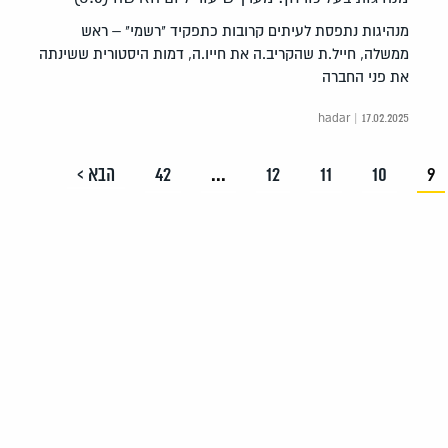
מנהיגות נתפסת לעיתים קרובות כתפקיד "רשמי" – ראש
ממשלה, חייל.ת שהקריב.ה את חייו.ה, דמות היסטורית ששינתה
את פני החברה
hadar | 17.02.2025
9
10
11
12
...
42
הבא >