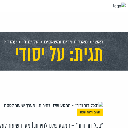
עבור
אל
תוכן
העמוד
ראשי
>
מאגר חומרים ומשאבים
>
על יסודי
>
עמוד 9
תגית: על יסודי
חגים ולוח שנה
"בכל דור ודור" – המסע שלנו לחירות | מערך שיעור לעל