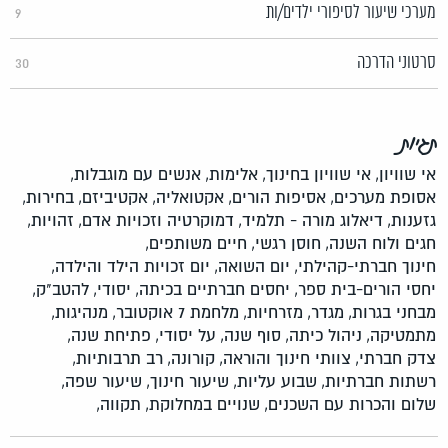
מערכי שיעור לסיפורי ילדים/ות
9
סרטוני הדרכה
30
תגיות
אי שוויון,
אי שוויון בחינוך,
אלימות,
אנשים עם מוגבלות,
אסופת מערכים,
אסיפות הורים,
אקטואליה,
אקטיביזם,
בחירות,
גזענות,
דיאלוג מורה - תלמיד,
דמוקרטיה וזכויות אדם,
זהויות,
חגים ולוח השנה,
חוסן רגשי,
חיים משותפים,
חינוך חברתי-קהילתי,
יום השואה,
יום זכויות הילד והילדה,
יחסי הורים-בית ספר,
יחסים חברתיים בכיתה,
יסודי,
להטב"ק,
מבחני בגרות,
מגדר,
מזרחיות,
מלחמת 7 אוקטובר,
מנהיגות,
מתמטיקה,
ניהול כיתה,
סוף שנה,
על יסודי,
פתיחת שנה,
צדק חברתי,
צוותי חינוך והוראה,
קורונה,
רב תרבותיות,
רשתות חברתיות,
שבוע עליות,
שיעור חינוך,
שיעור שפה,
שלום והכרות עם השכנים,
שנויים במחלוקת,
תקווה,