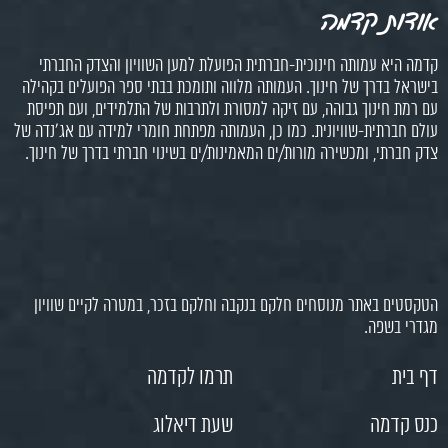
אודות קדמה
קדמה היא עמותה חינוכית-חברתית הפועלת למען השוויון והצדק החברתי
בישראל בדרך של חינוך. העמותה מלווה ותומכת בבתי ספר הפועלים בקהילה
עם רמת חינוך גבוהה, עם זיקה למסורת ולתרבות של התלמידים, ועם תפיסת
עולם חברתית-שוויונית. כמו כן, העמותה מפתחת חומרי למידה עם אג'נדה של
צדק חברתי, ומכשירה מורות/ים המאמינות/ים בשינוי חברתי בדרך של חינוך.
הטקסטים באתר מנוסחים חלקם בנקבה וחלקם בזכר, במטרה לקיים שוויון
מגדרי בשפה.
דף בית
תרמו לקדמה
כנס קדמה
שעת דיאלוג