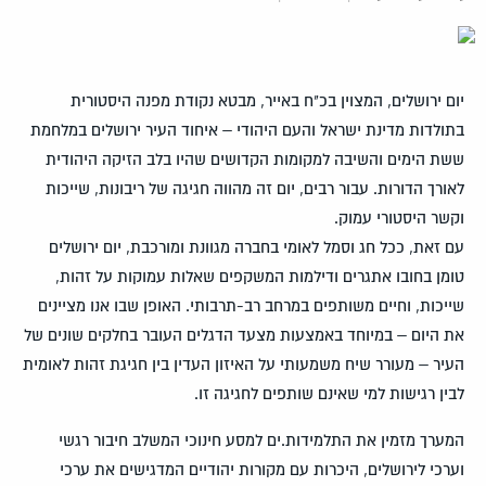
יום ירושלים, המצוין בכ"ח באייר, מבטא נקודת מפנה היסטורית
בתולדות מדינת ישראל והעם היהודי – איחוד העיר ירושלים במלחמת
ששת הימים והשיבה למקומות הקדושים שהיו בלב הזיקה היהודית
לאורך הדורות. עבור רבים, יום זה מהווה חגיגה של ריבונות, שייכות
וקשר היסטורי עמוק.
עם זאת, ככל חג וסמל לאומי בחברה מגוונת ומורכבת, יום ירושלים
טומן בחובו אתגרים ודילמות המשקפים שאלות עמוקות על זהות,
שייכות, וחיים משותפים במרחב רב-תרבותי. האופן שבו אנו מציינים
את היום – במיוחד באמצעות מצעד הדגלים העובר בחלקים שונים של
העיר – מעורר שיח משמעותי על האיזון העדין בין חגיגת זהות לאומית
לבין רגישות למי שאינם שותפים לחגיגה זו.
המערך מזמין את התלמידות.ים למסע חינוכי המשלב חיבור רגשי
וערכי לירושלים, היכרות עם מקורות יהודיים המדגישים את ערכי