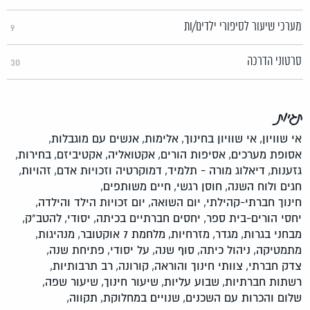
מערכי שיעור לסיפורי ילדים/ות
9
סרטוני הדרכה
30
תגיות
אי שוויון,
אי שוויון בחינוך,
אלימות,
אנשים עם מוגבלות,
אסופת מערכים,
אסיפות הורים,
אקטואליה,
אקטיביזם,
בחירות,
גזענות,
דיאלוג מורה - תלמיד,
דמוקרטיה וזכויות אדם,
זהויות,
חגים ולוח השנה,
חוסן רגשי,
חיים משותפים,
חינוך חברתי-קהילתי,
יום השואה,
יום זכויות הילד והילדה,
יחסי הורים-בית ספר,
יחסים חברתיים בכיתה,
יסודי,
להטב"ק,
מבחני בגרות,
מגדר,
מזרחיות,
מלחמת 7 אוקטובר,
מנהיגות,
מתמטיקה,
ניהול כיתה,
סוף שנה,
על יסודי,
פתיחת שנה,
צדק חברתי,
צוותי חינוך והוראה,
קורונה,
רב תרבותיות,
רשתות חברתיות,
שבוע עליות,
שיעור חינוך,
שיעור שפה,
שלום והכרות עם השכנים,
שנויים במחלוקת,
תקווה,