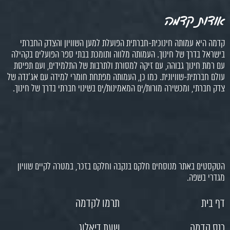
אודות קדמה
קדמה היא עמותה חינוכית-חברתית הפועלת למען השוויון והצדק החברתי
בישראל בדרך של חינוך. העמותה מלווה ותומכת בבתי ספר הפועלים בקהילה
עם רמת חינוך גבוהה, עם זיקה למסורת ולתרבות של התלמידים, ועם תפיסת
עולם חברתית-שוויונית. כמו כן, העמותה מפתחת חומרי למידה עם אג'נדה של
צדק חברתי, ומכשירה מורות/ים המאמינות/ים בשינוי חברתי בדרך של חינוך.
הטקסטים באתר מנוסחים חלקם בנקבה וחלקם בזכר, במטרה לקיים שוויון
מגדרי בשפה.
דף בית
תרמו לקדמה
כנס קדמה
שעת דיאלוג