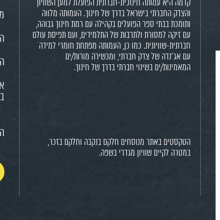
קדמה היא עמותה חינוכית-חברתית הפועלת למען השוויון
והצדק החברתי בישראל בדרך של חינוך. העמותה מלווה
מש
ותומכת בבתי ספר הפועלים בקהילה עם רמת חינוך גבוהה,
עם זיקה למסורת ולתרבות של התלמידים, ועם תפיסת עולם
הח
חברתית-שוויונית. כמו כן, העמותה מפתחת חומרי למידה
עם אג'נדה של צדק חברתי, ומכשירה מורות/ים
הא
המאמינות/ים בשינוי חברתי בדרך של חינוך.
או
בח
הצ
הטקסטים באתר מנוסחים חלקם בנקבה וחלקם בזכר,
במטרה לקיים שוויון מגדרי בשפה.