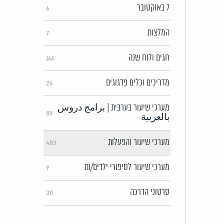
7 באוקטובר
6
המלצות
7
חגים ולוח שנה
166
מדריכים וכלים פדגוגים
26
מערכי שיעור בערבית | برامج دروس
89
بالعربية
מערכי שיעור והפעלות
483
מערכי שיעור לסיפורי ילדים/ות
9
סרטוני הדרכה
30