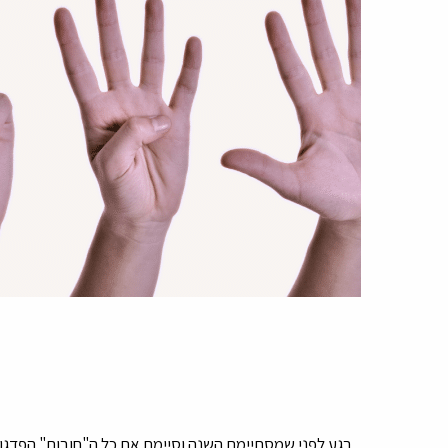
רגע לפני שמסתיימת השנה וסיימת את כל ה"חובות" הפדגו