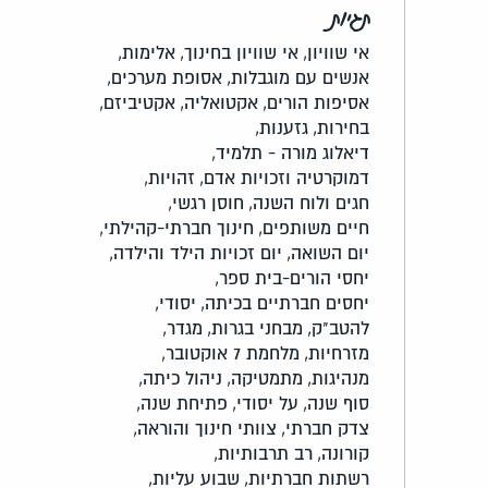
תגיות
אי שוויון,
אי שוויון בחינוך,
אלימות,
אנשים עם מוגבלות,
אסופת מערכים,
אסיפות הורים,
אקטואליה,
אקטיביזם,
בחירות,
גזענות,
דיאלוג מורה - תלמיד,
דמוקרטיה וזכויות אדם,
זהויות,
חגים ולוח השנה,
חוסן רגשי,
חיים משותפים,
חינוך חברתי-קהילתי,
יום השואה,
יום זכויות הילד והילדה,
יחסי הורים-בית ספר,
יחסים חברתיים בכיתה,
יסודי,
להטב"ק,
מבחני בגרות,
מגדר,
מזרחיות,
מלחמת 7 אוקטובר,
מנהיגות,
מתמטיקה,
ניהול כיתה,
סוף שנה,
על יסודי,
פתיחת שנה,
צדק חברתי,
צוותי חינוך והוראה,
קורונה,
רב תרבותיות,
רשתות חברתיות,
שבוע עליות,