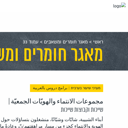
עבור
אל
תוכן
העמוד
ראשי
>
מאגר חומרים ומשאבים
>
עמוד 33
מאגר חומרים ומש
מערכי שיעור בערבית | برامج دروس بالعربية
مجموعات الانتماء والهويّات الجمعيّة |
שייכות וקבוצות שייכות
أبناء الشبيبة، شابّات وشبّانًا، منشغلون بتساؤلات حول
الهوية والانتماء كجزء من مسار مراهقتهم/نّ، وعادةً ما