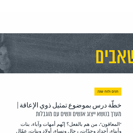
אבים
חגים ולוח שנה
خطّة درس بموضوع تمثيل ذوي الإعاقة |
מערך בנושא ייצוג אנשים ונשים עם מוגבלות
"المعاقون"، من هم بالفعل؟ إنّهم أمهات وآباء، بنات
وأبناء، أجداد وجدّات، رجال ونساء، أولاد وبنات، عمّال