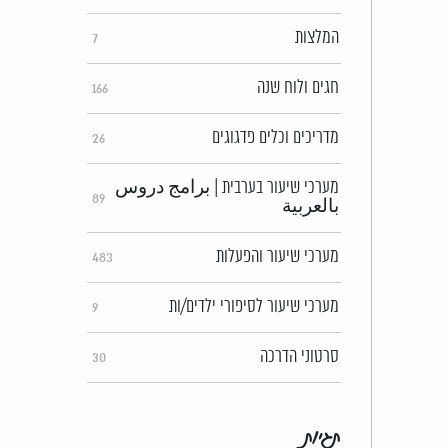
המלצות
7
חגים ולוח שנה
166
מדריכים וכלים פדגוגים
26
מערכי שיעור בערבית | برامج دروس
89
بالعربية
מערכי שיעור והפעלות
483
מערכי שיעור לסיפורי ילדים/ות
9
סרטוני הדרכה
30
תגיות