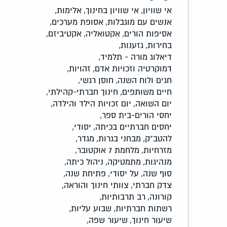
אי שוויון,
אי שוויון בחינוך,
אלימות,
אנשים עם מוגבלות,
אסופת מערכים,
אסיפות הורים,
אקטואליה,
אקטיביזם,
בחירות,
גזענות,
דיאלוג מורה - תלמיד,
דמוקרטיה וזכויות אדם,
זהויות,
חגים ולוח השנה,
חוסן רגשי,
חיים משותפים,
חינוך חברתי-קהילתי,
יום השואה,
יום זכויות הילד והילדה,
יחסי הורים-בית ספר,
יחסים חברתיים בכיתה,
יסודי,
להטב"ק,
מבחני בגרות,
מגדר,
מזרחיות,
מלחמת 7 אוקטובר,
מנהיגות,
מתמטיקה,
ניהול כיתה,
סוף שנה,
על יסודי,
פתיחת שנה,
צדק חברתי,
צוותי חינוך והוראה,
קורונה,
רב תרבותיות,
רשתות חברתיות,
שבוע עליות,
שיעור חינוך,
שיעור שפה,