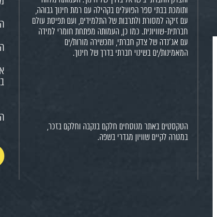
מש
ותומכת בבתי ספר הפועלים בקהילה עם רמת חינוך גבוהה,
עם זיקה למסורת ולתרבות של התלמידים, ועם תפיסת עולם
הח
חברתית-שוויונית. כמו כן, העמותה מפתחת חומרי למידה
עם אג'נדה של צדק חברתי, ומכשירה מורות/ים
הא
המאמינות/ים בשינוי חברתי בדרך של חינוך.
או
בח
הצ
הטקסטים באתר מנוסחים חלקם בנקבה וחלקם בזכר,
במטרה לקיים שוויון מגדרי בשפה.