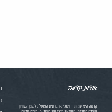
אודות קדמה
דף
כנ
קדמה היא עמותה חינוכית-חברתית הפועלת למען השוויון
והצדק החברתי בישראל בדרך של חינוך. העמותה מלווה