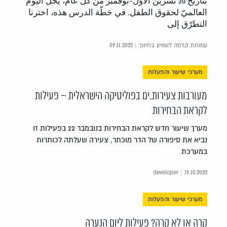
بتاريخ 20 تشرين الأوّل-نوفمبر من كلّ عام، يحلّ اليوم
العالميّ لحقوق الطفل. في خطّة الدرس هذه، اخترنا
التطرّق إلى
עמותת קדמה לשוויון בחינוך | 09.11.2022
מערכי שיעור והפעלות
מעורבות צעירות.ים בפוליטיקה הישראלית – פעילות
לקראת הבחירות
מערך שיעור חדש לקראת הבחירות בנובמבר 22 בפעילות זו
נביא את סיפורה של הדר מוכתר, צעירה שעלתה לכותרות
במערכת
developer | 19.10.2022
מערכי שיעור והפעלות
קרה או לא קרה? פעילות ליום הנערה