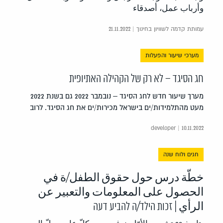
وأرباب عمل، أصدقاء
עמותת קדמה לשוויון בחינוך | 21.11.2022
מערכי שיעור והפעלות
חג הסיגד – לא רק של הקהילה האתיופית
מערך שיעור חדש לחג הסיגד – נובמבר 2022 גם בשנת 2022
מעט מהתלמידות/ים בישראל מכירות/ים את חג הסיגד. לרוב
developer | 10.11.2022
חגים ולוח שנה
خطّة درس حول حقوق الطفل/ة في
الحصول على المعلومات والتعبير عن
الرأي | זכות הילד/ה להביע דעה