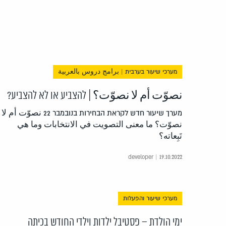
מערכי שיעור בערבית | برامج دروس بالعربية
نصوّت أم لا نصوّت؟ | להצביע או לא להצביע?
מערך שיעור חדש לקראת הבחירות בנובמבר 22 نصوّت أم لا
نصوّت؟ ما معنى التصويت في الانتخابات وما هي
تَبِعاته؟
developer | 19.10.2022
מערכי שיעור והפעלות
ימי הולדת – פסטיבל ילדות וילדי החודש בכיתה