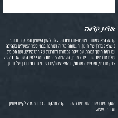
אודות קדמה
קדמה היא עמותה חינוכית-חברתית הפועלת למען השוויון והצדק החברתי
בישראל בדרך של חינוך. העמותה מלווה ותומכת בבתי ספר הפועלים בקהילה
עם רמת חינוך גבוהה, עם זיקה למסורת ולתרבות של התלמידים, ועם תפיסת
עולם חברתית-שוויונית. כמו כן, העמותה מפתחת חומרי למידה עם אג'נדה של
צדק חברתי, ומכשירה מורות/ים המאמינות/ים בשינוי חברתי בדרך של חינוך.
הטקסטים באתר מנוסחים חלקם בנקבה וחלקם בזכר, במטרה לקיים שוויון
מגדרי בשפה.