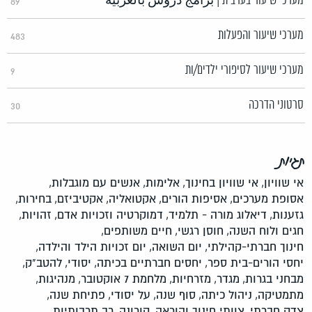
מערכי שיעור בערבית | برامج دروس بالعربية
89
מערכי שיעור והפעלות
483
מערכי שיעור לסיפורי ילדים/ות
9
סרטוני הדרכה
30
תגיות
אי שוויון,
אי שוויון בחינוך,
אלימות,
אנשים עם מוגבלות,
אסופת מערכים,
אסיפות הורים,
אקטואליה,
אקטיביזם,
בחירות,
גזענות,
דיאלוג מורה - תלמיד,
דמוקרטיה וזכויות אדם,
זהויות,
חגים ולוח השנה,
חוסן רגשי,
חיים משותפים,
חינוך חברתי-קהילתי,
יום השואה,
יום זכויות הילד והילדה,
יחסי הורים-בית ספר,
יחסים חברתיים בכיתה,
יסודי,
להטב"ק,
מבחני בגרות,
מגדר,
מזרחיות,
מלחמת 7 אוקטובר,
מנהיגות,
מתמטיקה,
ניהול כיתה,
סוף שנה,
על יסודי,
פתיחת שנה,
צדק חברתי,
צוותי חינוך והוראה,
קורונה,
רב תרבותיות,