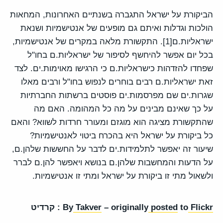
הביקורת על ישראל התגברה בשנתיים האחרונות, המחאות
הולכות וגדלות ואיתם גם מופעים של אנטישמיות ושנאת
ישראליות.ם
[1]
. התקשורת מלאה במקרים של אנטישמיות,
בכל יום אפשר להיחשף לסיפור של ישראליות.ם בחו"ל
שפחדו להזדהות כישראליות.ם כי הרגישו מאוימות.ים. לצד
זאת ישראליות.ם רבים בוחרים לנפוש בחו"ל ורבים מאלו
שגרות.ים שם מפרסמות.ים פוסטים ברשתות החברתיות
על כך שאינם מבינים על מה כל המהומה. האם מה
שהתקשורת מציגה הוא מוגזם ומעורר חרדות לשווא? והאם
כל ביקורת על ישראל היא בהכרח ביטוי לאנטישמיות?
שיעור זה יאפשר לתלמידות.ים לדבר על החששות שלהן.ם,
על הדעות והמחשבות שלהן.ם בנושא ויאפשר להן.ם לברר
ולשאול מתי זו ביקורת על ישראל ומתי זו אנטישמיות.
Flickr
to
posted
– originally
Takver
By
: קרדיט