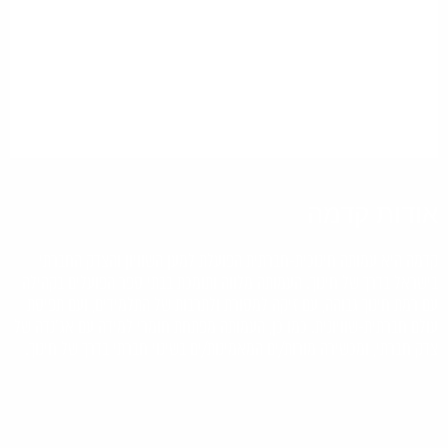
אודות קדמה
קדמה היא עמותה חינוכית-חברתית הפועלת למען השוויון והצדק החברתי
בישראל בדרך של חינוך. העמותה מלווה ותומכת בבתי ספר הפועלים בקהילה
עם רמת חינוך גבוהה, עם זיקה למסורת ולתרבות של התלמידים, ועם תפיסת
עולם חברתית-שוויונית. כמו כן, העמותה מפתחת חומרי למידה עם אג'נדה של
צדק חברתי, ומכשירה מורות/ים המאמינות/ים בשינוי חברתי בדרך של חינוך.