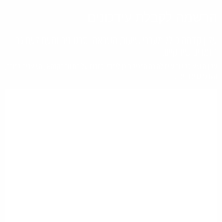
הרשמה לקבלת עידכונים
עלון קדמה כולל מערכי שיעור, השראה וסרטונים ומעת לעת גם
חומרים שיווקיים.
עלון היוצא כל שבועיים למורה המכיל תוכן לימודי, כתבות על החינוך הקדמאי, משאבים למורה,
מערכי שיעור ועוד.