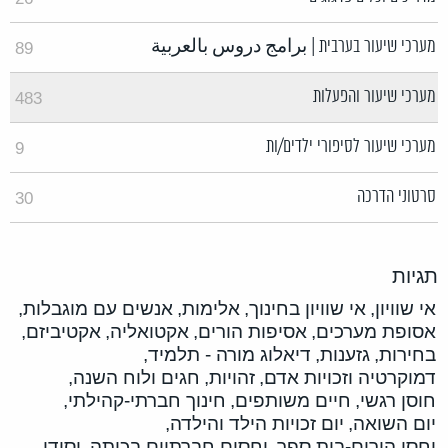
מערכי שיעור בערבית | برامج دروس بالعربية
89
מערכי שיעור והפעלות
483
מערכי שיעור לסיפורי ילדים/ות
9
סרטוני הדרכה
30
תגיות
אי שוויון,
אי שוויון בחינוך,
אלימות,
אנשים עם מוגבלות,
אסופת מערכים,
אסיפות הורים,
אקטואליה,
אקטיביזם,
בחירות,
גזענות,
דיאלוג מורה - תלמיד,
דמוקרטיה וזכויות אדם,
זהויות,
חגים ולוח השנה,
חוסן רגשי,
חיים משותפים,
חינוך חברתי-קהילתי,
יום השואה,
יום זכויות הילד והילדה,
יחסי הורים-בית ספר,
יחסים חברתיים בכיתה,
יסודי,