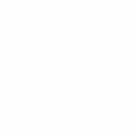
הטקסטים באתר מנוסחים חלקם בנקבה וחלקם בזכר, במטרה לקיים שוויון
מגדרי בשפה.
דף בית
תרמו לקדמה
כנס קדמה
שעת דיאלוג
משאבים למורה
השראה לחינוך
החנות של קדמה
החינוך הקדמאי
הא/נשים שלנו
הסיפור שלנו
אודות: קדמה לשוויון בחינוך
סדנאות
ובחברה בישראל
פרסומים ותקשורת