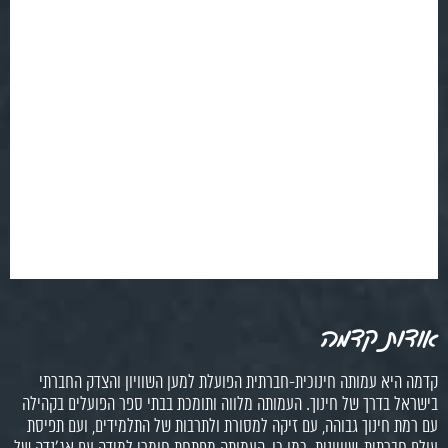
אודות קדמה
קדמה היא עמותה חינוכית-חברתית הפועלת למען השוויון והצדק החברתי
בישראל בדרך של חינוך. העמותה מלווה ותומכת בבתי ספר הפועלים בקהילה
עם רמת חינוך גבוהה, עם זיקה למסורת ולתרבות של התלמידים, ועם תפיסת