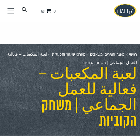
עבור
0 ₪
אל
תוכן
העמוד
ראשי
>
מאגר חומרים ומשאבים
>
מערכי שיעור והפעלות
>
لعبة المكعبات – فعالية
للعمل الجماعي | משחק הקוביות
لعبة المكعبات –
فعالية للعمل
الجماعي | משחק
הקוביות