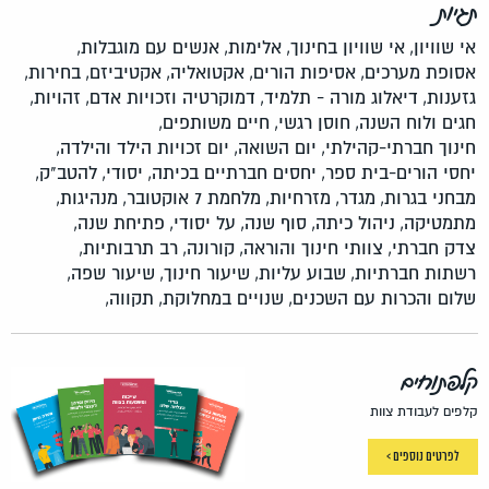
תגיות
אי שוויון,
אי שוויון בחינוך,
אלימות,
אנשים עם מוגבלות,
אסופת מערכים,
אסיפות הורים,
אקטואליה,
אקטיביזם,
בחירות,
גזענות,
דיאלוג מורה - תלמיד,
דמוקרטיה וזכויות אדם,
זהויות,
חגים ולוח השנה,
חוסן רגשי,
חיים משותפים,
חינוך חברתי-קהילתי,
יום השואה,
יום זכויות הילד והילדה,
יחסי הורים-בית ספר,
יחסים חברתיים בכיתה,
יסודי,
להטב"ק,
מבחני בגרות,
מגדר,
מזרחיות,
מלחמת 7 אוקטובר,
מנהיגות,
מתמטיקה,
ניהול כיתה,
סוף שנה,
על יסודי,
פתיחת שנה,
צדק חברתי,
צוותי חינוך והוראה,
קורונה,
רב תרבותיות,
רשתות חברתיות,
שבוע עליות,
שיעור חינוך,
שיעור שפה,
שלום והכרות עם השכנים,
שנויים במחלוקת,
תקווה,
קלפתוחים
קלפים לעבודת צוות
לפרטים נוספים >