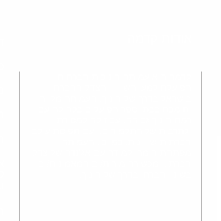
אודות קדמה
ד
כ
קדמה היא עמותה חינוכית-חברתית
הפועלת למען השוויון והצדק החברתי
מ
בישראל בדרך של חינוך. העמותה מלווה
ותומכת בבתי ספר הפועלים בקהילה עם
ה
רמת חינוך גבוהה, עם זיקה למסורת
ולתרבות של התלמידים, ועם תפיסת עולם
ה
חברתית-שוויונית. כמו כן, העמותה
מפתחת חומרי למידה עם אג'נדה של צדק
א
חברתי, ומכשירה מורות/ים המאמינות/ים
ל
בשינוי חברתי בדרך של חינוך.
ו
ה