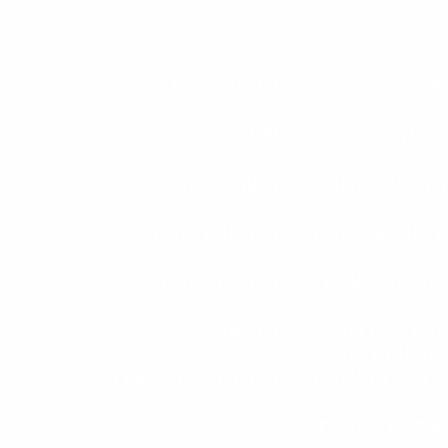
ף בית
תרמו לקדמה
נס קדמה
שעת דיאלוג
שאבים למורה
השראה לחינוך
חנות של קדמה
החינוך הקדמאי
א/נשים שלנו
הסיפור שלנו
ודות: קדמה
סדנאות
שוויון בחינוך
בחברה בישראל
פרסומים ותקשורת
צהרת נגישות