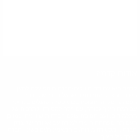
אודות קדמה
קדמה היא עמותה חינוכית-חברתית הפועלת למען
השוויון והצדק החברתי בישראל בדרך של חינוך.
העמותה מלווה ותומכת בבתי ספר הפועלים בקהילה
עם רמת חינוך גבוהה, עם זיקה למסורת ולתרבות של
התלמידים, ועם תפיסת עולם חברתית-שוויונית. כמו כן,
העמותה מפתחת חומרי למידה עם אג'נדה של צדק
חברתי, ומכשירה מורות/ים המאמינות/ים בשינוי חברתי
בדרך של חינוך.