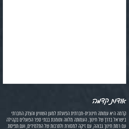
אודות קדמה
קדמה היא עמותה חינוכית-חברתית הפועלת למען השוויון והצדק החברתי
בישראל בדרך של חינוך. העמותה מלווה ותומכת בבתי ספר הפועלים בקהילה
עם רמת חינוך גבוהה, עם זיקה למסורת ולתרבות של התלמידים, ועם תפיסת