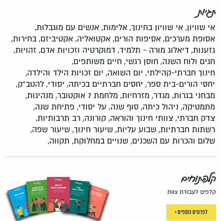
תגיות
אי שוויון,
אי שוויון בחינוך,
אלימות,
אנשים עם מוגבלות,
אסופת מערכים,
אסיפות הורים,
אקטואליה,
אקטיביזם,
בחירות,
גזענות,
דיאלוג מורה - תלמיד,
דמוקרטיה וזכויות אדם,
זהויות,
חגים ולוח השנה,
חוסן רגשי,
חיים משותפים,
חינוך חברתי-קהילתי,
יום השואה,
יום זכויות הילד והילדה,
יחסי הורים-בית ספר,
יחסים חברתיים בכיתה,
יסודי,
להטב"ק,
מבחני בגרות,
מגדר,
מזרחיות,
מלחמת 7 אוקטובר,
מנהיגות,
מתמטיקה,
ניהול כיתה,
סוף שנה,
על יסודי,
פתיחת שנה,
צדק חברתי,
צוותי חינוך והוראה,
קורונה,
רב תרבותיות,
רשתות חברתיות,
שבוע עליות,
שיעור חינוך,
שיעור שפה,
שלום והכרות עם השכנים,
שנויים במחלוקת,
תקווה,
קלפתוחים
קלפים לעבודת צוות
לפרטים נוספים >