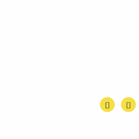
משאבים למורה
השראה לחינוך
החנות של קדמה
החינוך הקדמאי
הא/נשים שלנו
הסיפור שלנו
אודות: קדמה לשוויון
סדנאות
בחינוך ובחברה
בישראל
פרסומים ותקשורת
הצהרת נגישות