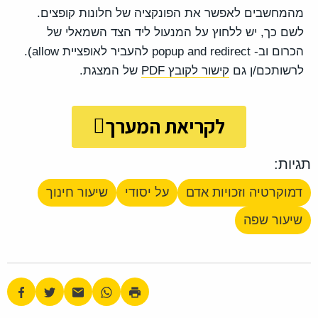
מהמחשבים לאפשר את הפונקציה של חלונות קופצים.
לשם כך, יש ללחוץ על המנעול ליד הצד השמאלי של
הכרום וב- popup and redirect להעביר לאופציית allow).
לרשותכם/ן גם
קישור לקובץ PDF
של המצגת.
לקריאת המערך
תגיות:
דמוקרטיה וזכויות אדם
על יסודי
שיעור חינוך
שיעור שפה