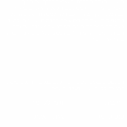
השוויון והצדק החברתי בישראל בדרך של חינוך.
העמותה מלווה ותומכת בבתי ספר הפועלים בקהילה
עם רמת חינוך גבוהה, עם זיקה למסורת ולתרבות של
התלמידים, ועם תפיסת עולם חברתית-שוויונית. כמו כן,
העמותה מפתחת חומרי למידה עם אג'נדה של צדק
חברתי, ומכשירה מורות/ים המאמינות/ים בשינוי חברתי
בדרך של חינוך.
הטקסטים באתר מנוסחים חלקם בנקבה וחלקם בזכר,
במטרה לקיים שוויון מגדרי בשפה.
דף בית
תרמו לקדמה
כנס קדמה
שעת דיאלוג