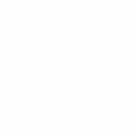
קדמה היא עמותה חינוכית-חברתית הפועלת למען
השוויון והצדק החברתי בישראל בדרך של חינוך.
העמותה מלווה ותומכת בבתי ספר הפועלים בקהילה
עם רמת חינוך גבוהה, עם זיקה למסורת ולתרבות של
התלמידים, ועם תפיסת עולם חברתית-שוויונית. כמו כן,
העמותה מפתחת חומרי למידה עם אג'נדה של צדק
חברתי, ומכשירה מורות/ים המאמינות/ים בשינוי חברתי
בדרך של חינוך.
הטקסטים באתר מנוסחים חלקם בנקבה וחלקם בזכר,
במטרה לקיים שוויון מגדרי בשפה.
דף בית
תרמו לקדמה