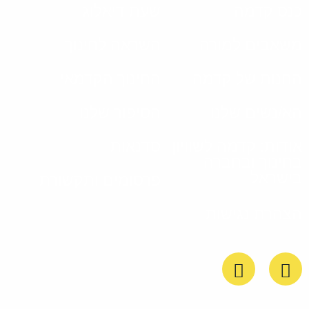
כנס קדמה
שעת דיאלוג
משאבים למורה
השראה לחינוך
החנות של קדמה
החינוך הקדמאי
הא/נשים שלנו
הסיפור שלנו
אודות: קדמה לשוויון
סדנאות
בחינוך ובחברה
בישראל
פרסומים ותקשורת
הצהרת נגישות