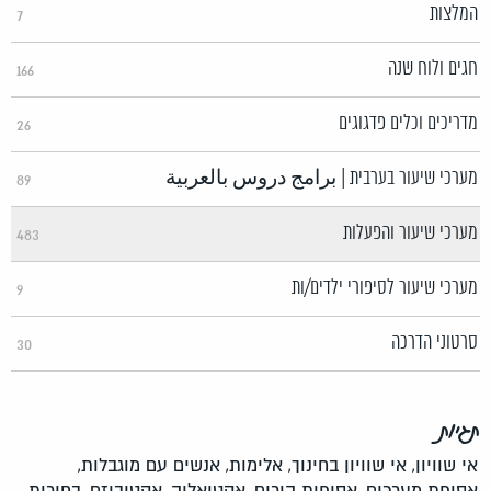
המלצות
7
חגים ולוח שנה
166
מדריכים וכלים פדגוגים
26
מערכי שיעור בערבית | برامج دروس بالعربية
89
מערכי שיעור והפעלות
483
מערכי שיעור לסיפורי ילדים/ות
9
סרטוני הדרכה
30
תגיות
אי שוויון,
אי שוויון בחינוך,
אלימות,
אנשים עם מוגבלות,
אסופת מערכים,
אסיפות הורים,
אקטואליה,
אקטיביזם,
בחירות,