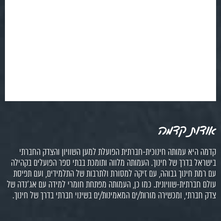
אודות קדמה
קדמה היא עמותה חינוכית-חברתית הפועלת למען השוויון והצדק החברתי
בישראל בדרך של חינוך. העמותה מלווה ותומכת בבתי ספר הפועלים בקהילה
עם רמת חינוך גבוהה, עם זיקה למסורת ולתרבות של התלמידים, ועם תפיסת
עולם חברתית-שוויונית. כמו כן, העמותה מפתחת חומרי למידה עם אג'נדה של
צדק חברתי, ומכשירה מורות/ים המאמינות/ים בשינוי חברתי בדרך של חינוך.