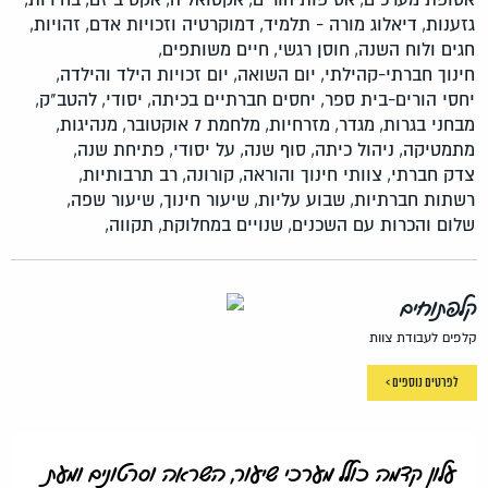
גזענות,
דיאלוג מורה - תלמיד,
דמוקרטיה וזכויות אדם,
זהויות,
חגים ולוח השנה,
חוסן רגשי,
חיים משותפים,
חינוך חברתי-קהילתי,
יום השואה,
יום זכויות הילד והילדה,
יחסי הורים-בית ספר,
יחסים חברתיים בכיתה,
יסודי,
להטב"ק,
מבחני בגרות,
מגדר,
מזרחיות,
מלחמת 7 אוקטובר,
מנהיגות,
מתמטיקה,
ניהול כיתה,
סוף שנה,
על יסודי,
פתיחת שנה,
צדק חברתי,
צוותי חינוך והוראה,
קורונה,
רב תרבותיות,
רשתות חברתיות,
שבוע עליות,
שיעור חינוך,
שיעור שפה,
שלום והכרות עם השכנים,
שנויים במחלוקת,
תקווה,
קלפתוחים
קלפים לעבודת צוות
לפרטים נוספים >
עלון קדמה כולל מערכי שיעור, השראה וסרטונים ומעת