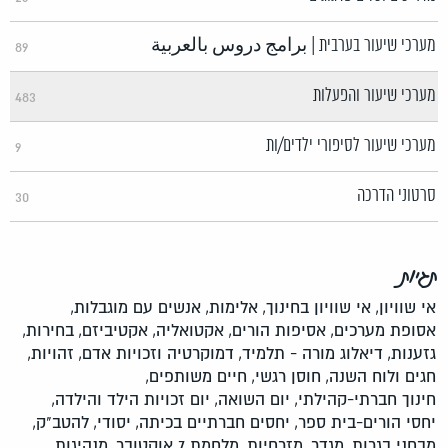
מערכי שיעור בערבית | برامج دروس بالعربية
89
מערכי שיעור והפעלות
483
מערכי שיעור לסיפורי ילדים/ות
9
סרטוני הדרכה
30
תגיות
אי שוויון,
אי שוויון בחינוך,
אלימות,
אנשים עם מוגבלות,
אסופת מערכים,
אסיפות הורים,
אקטואליה,
אקטיביזם,
בחירות,
גזענות,
דיאלוג מורה - תלמיד,
דמוקרטיה וזכויות אדם,
זהויות,
חגים ולוח השנה,
חוסן רגשי,
חיים משותפים,
חינוך חברתי-קהילתי,
יום השואה,
יום זכויות הילד והילדה,
יחסי הורים-בית ספר,
יחסים חברתיים בכיתה,
יסודי,
להטב"ק,
מבחני בגרות,
מגדר,
מזרחיות,
מלחמת 7 אוקטובר,
מנהיגות,