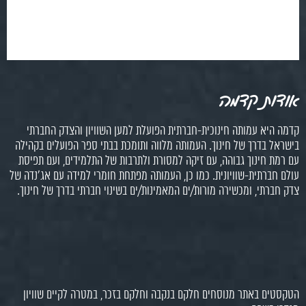
אודות קדמה
קדמה היא עמותה חינוכית-חברתית הפועלת למען השוויון והצדק החברתי
בישראל בדרך של חינוך. העמותה מלווה ותומכת בבתי ספר הפועלים בקהילה
עם רמת חינוך גבוהה, עם זיקה למסורת ולתרבות של התלמידים, ועם תפיסת
עולם חברתית-שוויונית. כמו כן, העמותה מפתחת חומרי למידה עם אג'נדה של
צדק חברתי, ומכשירה מורות/ים המאמינות/ים בשינוי חברתי בדרך של חינוך.
הטקסטים באתר מנוסחים חלקם בנקבה וחלקם בזכר, במטרה לקיים שוויון