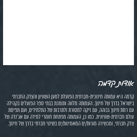
אודות קדמה
קדמה היא עמותה חינוכית-חברתית הפועלת למען השוויון והצדק החברתי
בישראל בדרך של חינוך. העמותה מלווה ותומכת בבתי ספר הפועלים בקהילה
עם רמת חינוך גבוהה, עם זיקה למסורת ולתרבות של התלמידים, ועם תפיסת
עולם חברתית-שוויונית. כמו כן, העמותה מפתחת חומרי למידה עם אג'נדה של
צדק חברתי, ומכשירה מורות/ים המאמינות/ים בשינוי חברתי בדרך של חינוך.