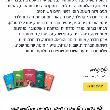
אסופת מערכים,
אסיפות הורים,
אקטואליה,
אקטיביזם,
בחירות,
גזענות,
דיאלוג מורה - תלמיד,
דמוקרטיה וזכויות אדם,
זהויות,
חגים ולוח השנה,
חוסן רגשי,
חיים משותפים,
חינוך חברתי-קהילתי,
יום השואה,
יום זכויות הילד והילדה,
יחסי הורים-בית ספר,
יחסים חברתיים בכיתה,
יסודי,
להטב"ק,
מבחני בגרות,
מגדר,
מזרחיות,
מלחמת 7 אוקטובר,
מנהיגות,
מתמטיקה,
ניהול כיתה,
סוף שנה,
על יסודי,
פתיחת שנה,
צדק חברתי,
צוותי חינוך והוראה,
קורונה,
רב תרבותיות,
רשתות חברתיות,
שבוע עליות,
שיעור חינוך,
שיעור שפה,
שלום והכרות עם השכנים,
שנויים במחלוקת,
תקווה,
קלפתוחים
קלפים לעבודת צוות
לפרטים נוספים >
עלון קדמה כולל מערכי שיעור, השראה וסרטונים ומעת