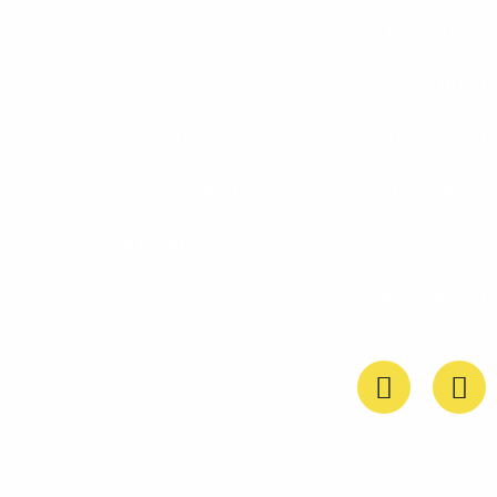
משאבים למורה
השראה לחינוך
החנות של קדמה
החינוך הקדמאי
הא/נשים שלנו
הסיפור שלנו
אודות: קדמה לשוויון בחינוך
סדנאות
ובחברה בישראל
פרסומים ותקשורת
הצהרת נגישות