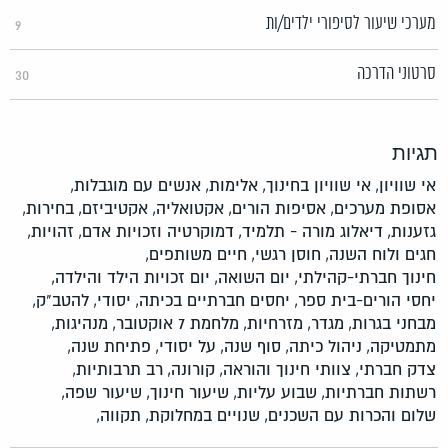
מערכי שיעור לסיפורי ילדים/ות
9
סרטוני הדרכה
30
תגיות
אי שוויון,
אי שוויון בחינוך,
אלימות,
אנשים עם מוגבלות,
אסופת מערכים,
אסיפות הורים,
אקטואליה,
אקטיביזם,
בחירות,
גזענות,
דיאלוג מורה - תלמיד,
דמוקרטיה וזכויות אדם,
זהויות,
חגים ולוח השנה,
חוסן רגשי,
חיים משותפים,
חינוך חברתי-קהילתי,
יום השואה,
יום זכויות הילד והילדה,
יחסי הורים-בית ספר,
יחסים חברתיים בכיתה,
יסודי,
להטב"ק,
מבחני בגרות,
מגדר,
מזרחיות,
מלחמת 7 אוקטובר,
מנהיגות,
מתמטיקה,
ניהול כיתה,
סוף שנה,
על יסודי,
פתיחת שנה,
צדק חברתי,
צוותי חינוך והוראה,
קורונה,
רב תרבותיות,
רשתות חברתיות,
שבוע עליות,
שיעור חינוך,
שיעור שפה,
שלום והכרות עם השכנים,
שנויים במחלוקת,
תקווה,