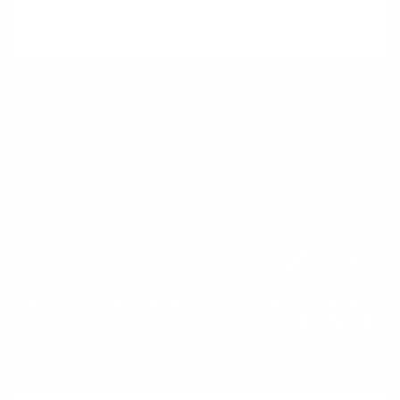
הרשמה לקבלת עידכונים
עלון קדמה כולל מערכי שיעור, השראה וסרטונים ומעת לעת גם
חומרים שיווקיים.
עלון היוצא כל שבועיים למורה המכיל תוכן לימודי, כתבות על החינוך הקדמאי, משאבים למורה,
מערכי שיעור ועוד.