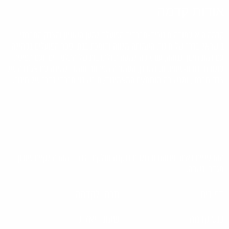
אודות קדמה
קדמה היא עמותה חינוכית-חברתית הפועלת למען השוויון והצדק החברתי
בישראל בדרך של חינוך. העמותה מלווה ותומכת בבתי ספר הפועלים בקהילה
עם רמת חינוך גבוהה, עם זיקה למסורת ולתרבות של התלמידים, ועם תפיסת
עולם חברתית-שוויונית. כמו כן, העמותה מפתחת חומרי למידה עם אג'נדה של
צדק חברתי, ומכשירה מורות/ים המאמינות/ים בשינוי חברתי בדרך של חינוך.
הטקסטים באתר מנוסחים חלקם בנקבה וחלקם בזכר, במטרה לקיים שוויון
מגדרי בשפה.
דף בית
תרמו לקדמה
כנס קדמה
שעת דיאלוג