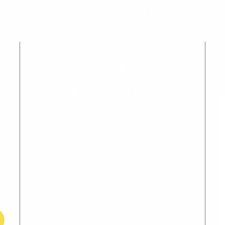
אודות קדמה
דף
כנ
קדמה היא עמותה חינוכית-חברתית הפועלת למען השוויון
והצדק החברתי בישראל בדרך של חינוך. העמותה מלווה
מש
ותומכת בבתי ספר הפועלים בקהילה עם רמת חינוך גבוהה,
עם זיקה למסורת ולתרבות של התלמידים, ועם תפיסת עולם
הח
חברתית-שוויונית. כמו כן, העמותה מפתחת חומרי למידה
עם אג'נדה של צדק חברתי, ומכשירה מורות/ים
הא
המאמינות/ים בשינוי חברתי בדרך של חינוך.
או
בח
הצ
הטקסטים באתר מנוסחים חלקם בנקבה וחלקם בזכר,
במטרה לקיים שוויון מגדרי בשפה.