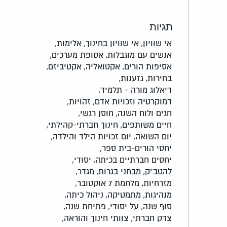
תגיות
אי שוויון,
אי שוויון בחינוך,
אלימות,
אנשים עם מוגבלות,
אסופת מערכים,
אסיפות הורים,
אקטואליה,
אקטיביזם,
בחירות,
גזענות,
דיאלוג מורה - תלמיד,
דמוקרטיה וזכויות אדם,
זהויות,
חגים ולוח השנה,
חוסן רגשי,
חיים משותפים,
חינוך חברתי-קהילתי,
יום השואה,
יום זכויות הילד והילדה,
יחסי הורים-בית ספר,
יחסים חברתיים בכיתה,
יסודי,
להטב"ק,
מבחני בגרות,
מגדר,
מזרחיות,
מלחמת 7 אוקטובר,
מנהיגות,
מתמטיקה,
ניהול כיתה,
סוף שנה,
על יסודי,
פתיחת שנה,
צדק חברתי,
צוותי חינוך והוראה,