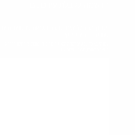
הרשמה לקבלת עידכונים
עלון קדמה כולל מערכי שיעור, השראה וסרטונים ומעת
לעת גם חומרים שיווקיים.
עלון היוצא כל שבועיים למורה המכיל תוכן לימודי, כתבות על החינוך הקדמאי,
משאבים למורה, מערכי שיעור ועוד.