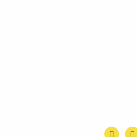
 בית
תרמו לקדמה
ס קדמה
שעת דיאלוג
אבים למורה
השראה לחינוך
נות של קדמה
החינוך הקדמאי
/נשים שלנו
הסיפור שלנו
דות: קדמה לשוויון
סדנאות
ינוך ובחברה בישראל
פרסומים ותקשורת
הרת נגישות