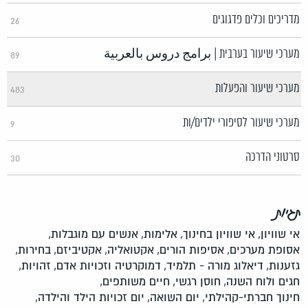
מדריכים וכלים פדגוגים
26
מערכי שיעור בערבית | برامج دروس بالعربية
89
מערכי שיעור והפעלות
483
מערכי שיעור לסיפורי ילדים/ות
9
סרטוני הדרכה
30
תגיות
אי שוויון,
אי שוויון בחינוך,
אלימות,
אנשים עם מוגבלות,
אסופת מערכים,
אסיפות הורים,
אקטואליה,
אקטיביזם,
בחירות,
גזענות,
דיאלוג מורה - תלמיד,
דמוקרטיה וזכויות אדם,
זהויות,
חגים ולוח השנה,
חוסן רגשי,
חיים משותפים,
חינוך חברתי-קהילתי,
יום השואה,
יום זכויות הילד והילדה,