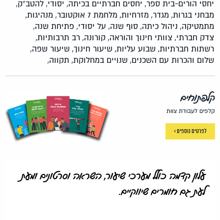
יחסי הורים-בית ספר,
יחסים חברתיים בכיתה,
יסודי,
להטב"ק,
מבחני בגרות,
מגדר,
מזרחיות,
מלחמת 7 אוקטובר,
מנהיגות,
מתמטיקה,
ניהול כיתה,
סוף שנה,
על יסודי,
פתיחת שנה,
צדק חברתי,
צוותי חינוך והוראה,
קורונה,
רב תרבותיות,
רשתות חברתיות,
שבוע עליות,
שיעור חינוך,
שיעור שפה,
שלום והכרות עם השכנים,
שנויים במחלוקת,
תקווה,
קלפתוחים
קלפים לעבודת צוות
לפרטים נוספים >
עלון קדמה כולל מערכי שיעור, השראה וסרטונים ומעת
לעת גם חומרים שיווקיים.