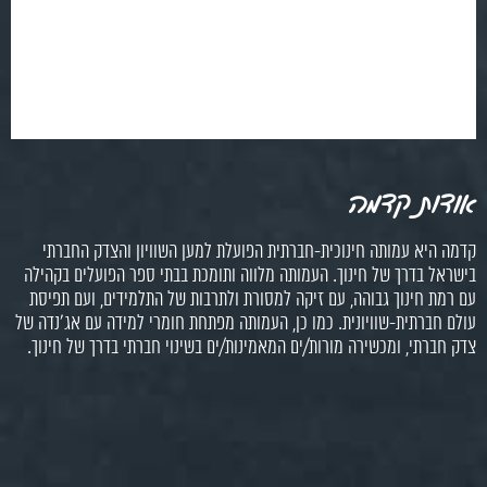
אודות קדמה
קדמה היא עמותה חינוכית-חברתית הפועלת למען השוויון והצדק החברתי
בישראל בדרך של חינוך. העמותה מלווה ותומכת בבתי ספר הפועלים בקהילה
עם רמת חינוך גבוהה, עם זיקה למסורת ולתרבות של התלמידים, ועם תפיסת
עולם חברתית-שוויונית. כמו כן, העמותה מפתחת חומרי למידה עם אג'נדה של
צדק חברתי, ומכשירה מורות/ים המאמינות/ים בשינוי חברתי בדרך של חינוך.