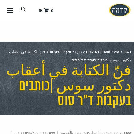
עבור
0 ₪
אל
תוכן
העמוד
ראשי
>
מאגר חומרים ומשאבים
>
מערכי שיעור והפעלות
>
فنّ الكتابة في أعقاب
دكتور سوس |כותבים בעקבות ד"ר סוס
فنّ الكتابة في أعقاب
دكتور سوس |כותבים
בעקבות ד"ר סוס
מערכי שיעור בערבית | برامج دروس بالعربية
|
עמותת קדמה לשוויון בחינוך
|