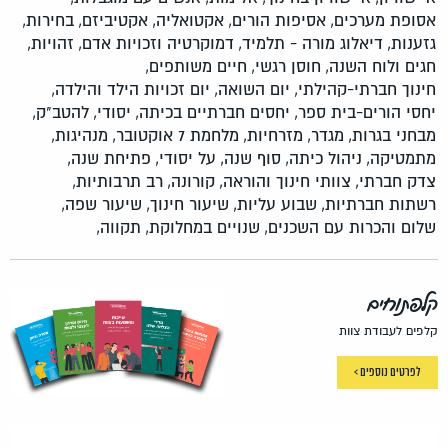
אסופת מערכים,
אסיפות הורים,
אקטואליה,
אקטיביזם,
בחירות,
גזענות,
דיאלוג מורה - תלמיד,
דמוקרטיה וזכויות אדם,
זהויות,
חגים ולוח השנה,
חוסן רגשי,
חיים משותפים,
חינוך חברתי-קהילתי,
יום השואה,
יום זכויות הילד והילדה,
יחסי הורים-בית ספר,
יחסים חברתיים בכיתה,
יסודי,
להטב"ק,
מבחני בגרות,
מגדר,
מזרחיות,
מלחמת 7 אוקטובר,
מנהיגות,
מתמטיקה,
ניהול כיתה,
סוף שנה,
על יסודי,
פתיחת שנה,
צדק חברתי,
צוותי חינוך והוראה,
קורונה,
רב תרבותיות,
רשתות חברתיות,
שבוע עליות,
שיעור חינוך,
שיעור שפה,
שלום והכרות עם השכנים,
שנויים במחלוקת,
תקווה,
קלפתוחים
קלפים לעבודת צוות
לפרטים נוספים >