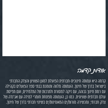
אודות קדמה
קדמה היא עמותה חינוכית-חברתית הפועלת למען השוויון והצדק החברתי
בישראל בדרך של חינוך. העמותה מלווה ותומכת בבתי ספר הפועלים בקהילה
עם רמת חינוך גבוהה, עם זיקה למסורת ולתרבות של התלמידים, ועם תפיסת
עולם חברתית-שוויונית. כמו כן, העמותה מפתחת חומרי למידה עם אג'נדה של
צדק חברתי, ומכשירה מורות/ים המאמינות/ים בשינוי חברתי בדרך של חינוך.