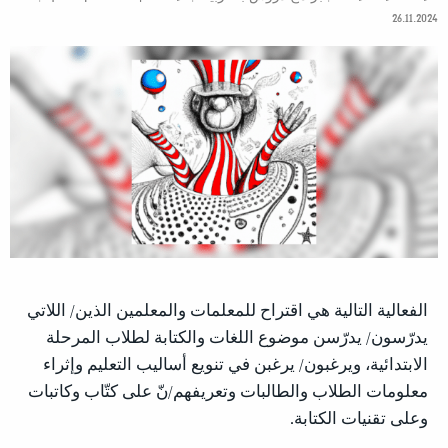
26.11.2024
الفعالية التالية هي اقتراح للمعلمات والمعلمين الذين/ اللاتي
يدرّسون/ يدرّسن موضوع اللغات والكتابة لطلاب المرحلة
الابتدائية، ويرغبون/ يرغبن في تنويع أساليب التعليم وإثراء
معلومات الطلاب والطالبات وتعريفهم/نّ على كتّاب وكاتبات
وعلى تقنيات الكتابة.