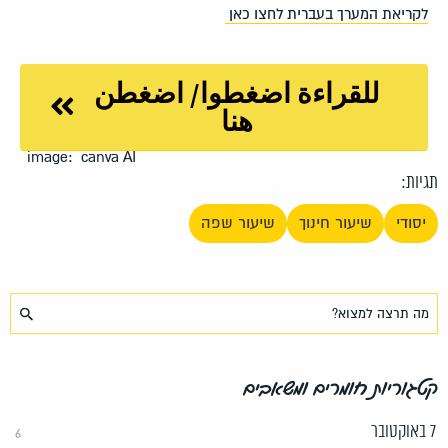
לקריאת המערך בעברית לחצו כאן
للقراءة اضغطوا/ اضغطن
هنا
image: canva AI
תגיות:
יסודי
שיעור חינוך
שיעור שפה
קטגוריות חומרים ומשאבים
7 באוקטובר
6