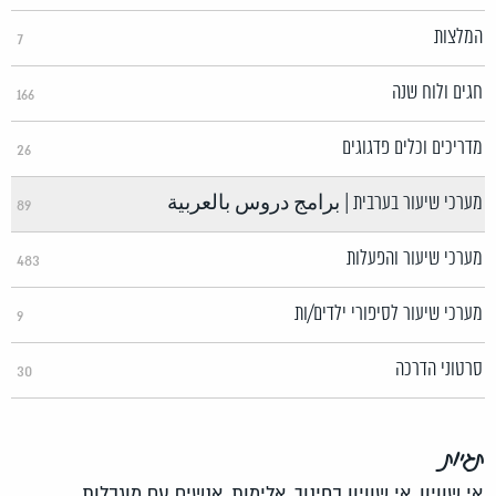
המלצות
7
חגים ולוח שנה
166
מדריכים וכלים פדגוגים
26
מערכי שיעור בערבית | برامج دروس بالعربية
89
מערכי שיעור והפעלות
483
מערכי שיעור לסיפורי ילדים/ות
9
סרטוני הדרכה
30
תגיות
אי שוויון,
אי שוויון בחינוך,
אלימות,
אנשים עם מוגבלות,