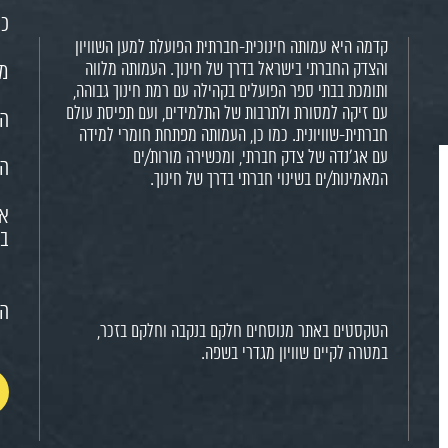
כנ
קדמה היא עמותה חינוכית-חברתית הפועלת למען השוויון
והצדק החברתי בישראל בדרך של חינוך. העמותה מלווה
מש
ותומכת בבתי ספר הפועלים בקהילה עם רמת חינוך גבוהה,
עם זיקה למסורת ולתרבות של התלמידים, ועם תפיסת עולם
הח
חברתית-שוויונית. כמו כן, העמותה מפתחת חומרי למידה
עם אג'נדה של צדק חברתי, ומכשירה מורות/ים
הא
המאמינות/ים בשינוי חברתי בדרך של חינוך.
או
בח
הצ
הטקסטים באתר מנוסחים חלקם בנקבה וחלקם בזכר,
במטרה לקיים שוויון מגדרי בשפה.