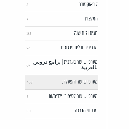
7 באוקטובר
6
המלצות
7
חגים ולוח שנה
166
מדריכים וכלים פדגוגים
26
מערכי שיעור בערבית | برامج دروس
89
بالعربية
מערכי שיעור והפעלות
483
מערכי שיעור לסיפורי ילדים/ות
9
סרטוני הדרכה
30