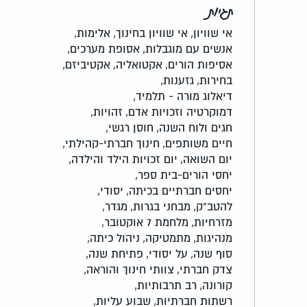
תגיות
אי שוויון,
אי שוויון בחינוך,
אלימות,
אנשים עם מוגבלות,
אסופת מערכים,
אסיפות הורים,
אקטואליה,
אקטיביזם,
בחירות,
גזענות,
דיאלוג מורה - תלמיד,
דמוקרטיה וזכויות אדם,
זהויות,
חגים ולוח השנה,
חוסן רגשי,
חיים משותפים,
חינוך חברתי-קהילתי,
יום השואה,
יום זכויות הילד והילדה,
יחסי הורים-בית ספר,
יחסים חברתיים בכיתה,
יסודי,
להטב"ק,
מבחני בגרות,
מגדר,
מזרחיות,
מלחמת 7 אוקטובר,
מנהיגות,
מתמטיקה,
ניהול כיתה,
סוף שנה,
על יסודי,
פתיחת שנה,
צדק חברתי,
צוותי חינוך והוראה,
קורונה,
רב תרבותיות,
רשתות חברתיות,
שבוע עליות,