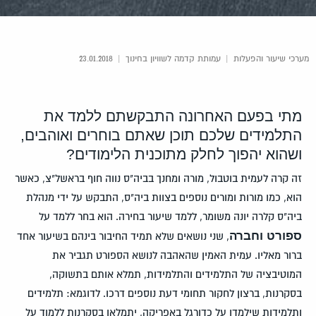
מערכי שיעור והפעלות
|
עמותת קדמה לשוויון בחינוך
|
23.01.2018
מתי
בפעם
האחרונה התבקשתם ללמד את
התלמידים שלכם תוכן שאתם בוחרים ואוהבים,
ושהוא יהפוך לחלק מתוכנית הלימודים?
זה קרה לעמית בוטבול, מורה ומחנך בביה"ס נווה חוף בראשל"צ, כאשר
הוא, כמו מורות ומורים נוספים בצוות ביה"ס, התבקש על ידי מנהלת
ביה"ס קלרה יונה משומר, ללמד שיעור בחירה. הוא בחר ללמד על
ספורט וחברה
, שני נושאים שלא תמיד החיבור בינהם בשיעור אחד
ברור מאליו. עמית האמין שהאהבה לנושא הספורט תגביר את
המוטיבציה של התלמידים והתלמידות, תמלא אותם בתשוקה,
בסקרנות, ברצון לחקור תחומי דעת נוספים דרכו. לדוגמא: תלמידים
ותלמידות שילמדו על כדורגל באפריקה, יתמלאו בסקרנות ללמוד על