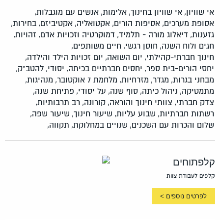
אי שוויון,
אי שוויון בחינוך,
אלימות,
אנשים עם מוגבלות,
אסופת מערכים,
אסיפות הורים,
אקטואליה,
אקטיביזם,
בחירות,
גזענות,
דיאלוג מורה - תלמיד,
דמוקרטיה וזכויות אדם,
זהויות,
חגים ולוח השנה,
חוסן רגשי,
חיים משותפים,
חינוך חברתי-קהילתי,
יום השואה,
יום זכויות הילד והילדה,
יחסי הורים-בית ספר,
יחסים חברתיים בכיתה,
יסודי,
להטב"ק,
מבחני בגרות,
מגדר,
מזרחיות,
מלחמת 7 אוקטובר,
מנהיגות,
מתמטיקה,
ניהול כיתה,
סוף שנה,
על יסודי,
פתיחת שנה,
צדק חברתי,
צוותי חינוך והוראה,
קורונה,
רב תרבותיות,
רשתות חברתיות,
שבוע עליות,
שיעור חינוך,
שיעור שפה,
שלום והכרות עם השכנים,
שנויים במחלוקת,
תקווה,
קלפתוחים
קלפים לעבודת צוות
לפרטים נוספים >