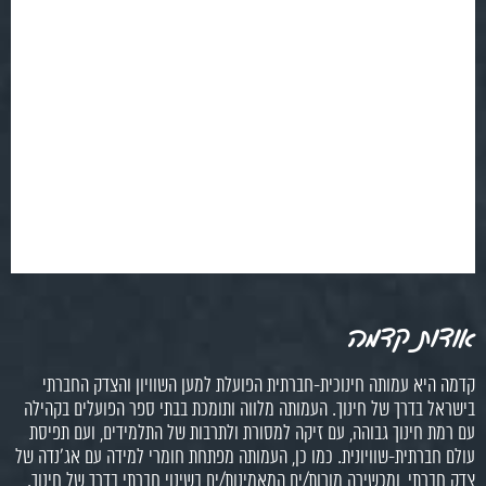
אודות קדמה
קדמה היא עמותה חינוכית-חברתית הפועלת למען השוויון והצדק החברתי
בישראל בדרך של חינוך. העמותה מלווה ותומכת בבתי ספר הפועלים בקהילה
עם רמת חינוך גבוהה, עם זיקה למסורת ולתרבות של התלמידים, ועם תפיסת
עולם חברתית-שוויונית. כמו כן, העמותה מפתחת חומרי למידה עם אג'נדה של
צדק חברתי, ומכשירה מורות/ים המאמינות/ים בשינוי חברתי בדרך של חינוך.