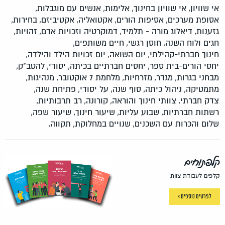
אי שוויון,
אי שוויון בחינוך,
אלימות,
אנשים עם מוגבלות,
אסופת מערכים,
אסיפות הורים,
אקטואליה,
אקטיביזם,
בחירות,
גזענות,
דיאלוג מורה - תלמיד,
דמוקרטיה וזכויות אדם,
זהויות,
חגים ולוח השנה,
חוסן רגשי,
חיים משותפים,
חינוך חברתי-קהילתי,
יום השואה,
יום זכויות הילד והילדה,
יחסי הורים-בית ספר,
יחסים חברתיים בכיתה,
יסודי,
להטב"ק,
מבחני בגרות,
מגדר,
מזרחיות,
מלחמת 7 אוקטובר,
מנהיגות,
מתמטיקה,
ניהול כיתה,
סוף שנה,
על יסודי,
פתיחת שנה,
צדק חברתי,
צוותי חינוך והוראה,
קורונה,
רב תרבותיות,
רשתות חברתיות,
שבוע עליות,
שיעור חינוך,
שיעור שפה,
שלום והכרות עם השכנים,
שנויים במחלוקת,
תקווה,
קלפתוחים
קלפים לעבודת צוות
לפרטים נוספים >