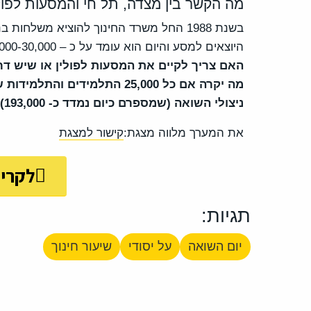
מה הקשר בין מצדה, תל חי והמסעות לפול
בשנת 1988 החל משרד החינוך להוציא משלחו
היוצאים למסע והיום הוא עומד על כ – 25,000-30,000 בני נוער בשנה.
האם צריך לקיים את המסעות לפולין או שיש ד
מה יקרה אם כל 25,000 התלמידי
ניצולי השואה (שמספרם כיום נמדד כ- 193,000)?
את המערך מלווה מצגת:
קישור למצגת
לקרי
תגיות:
יום השואה
על יסודי
שיעור חינוך