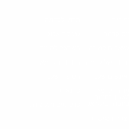
ף בית
תרמו לקדמה
נס קדמה
שעת דיאלוג
שאבים למורה
השראה לחינוך
חנות של קדמה
החינוך הקדמאי
א/נשים שלנו
הסיפור שלנו
ודות: קדמה
סדנאות
שוויון בחינוך
בחברה בישראל
פרסומים ותקשורת
צהרת נגישות