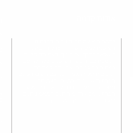
אודות קדמה
ד
כ
קדמה היא עמותה חינוכית-חברתית
הפועלת למען השוויון והצדק החברתי
מ
בישראל בדרך של חינוך. העמותה מלווה
ותומכת בבתי ספר הפועלים בקהילה עם
ה
רמת חינוך גבוהה, עם זיקה למסורת
ולתרבות של התלמידים, ועם תפיסת עולם
ה
חברתית-שוויונית. כמו כן, העמותה
מפתחת חומרי למידה עם אג'נדה של צדק
א
חברתי, ומכשירה מורות/ים המאמינות/ים
ל
בשינוי חברתי בדרך של חינוך.
ו
ה