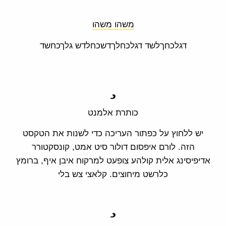
משהו משהו
דגלכחךלשד דגלכחלךדשכחלדש גלךכחשד
כותרת אלמנט
יש ללחוץ על כפתור העריכה כדי לשנות את הטקסט
הזה. לורם איפסום דולור סיט אמט, קונסקטורר
אדיפיסינג אלית קולהע צופעט למרקוח איבן איף, ברומץ
כלרשט מיחוצים. קלאצי צש בלי