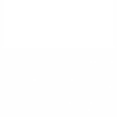
אודות קדמה
קדמה היא עמותה חינוכית-חברתית הפועלת למען
השוויון והצדק החברתי בישראל בדרך של חינוך.
העמותה מלווה ותומכת בבתי ספר הפועלים בקהילה
עם רמת חינוך גבוהה, עם זיקה למסורת ולתרבות של
התלמידים, ועם תפיסת עולם חברתית-שוויונית. כמו כן,
העמותה מפתחת חומרי למידה עם אג'נדה של צדק
חברתי, ומכשירה מורות/ים המאמינות/ים בשינוי חברתי
בדרך של חינוך.