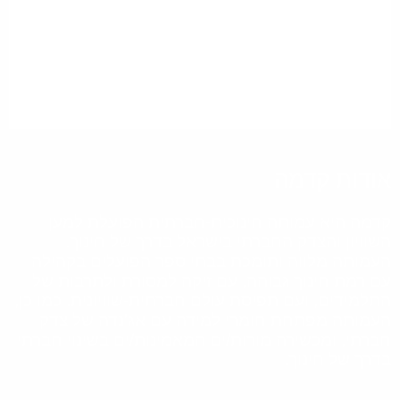
אודות קדמה
קדמה היא עמותה חינוכית-חברתית הפועלת למען
השוויון והצדק החברתי בישראל בדרך של חינוך.
העמותה מלווה ותומכת בבתי ספר הפועלים בקהילה
עם רמת חינוך גבוהה, עם זיקה למסורת ולתרבות של
התלמידים, ועם תפיסת עולם חברתית-שוויונית. כמו כן,
העמותה מפתחת חומרי למידה עם אג'נדה של צדק
חברתי, ומכשירה מורות/ים המאמינות/ים בשינוי חברתי
בדרך של חינוך.