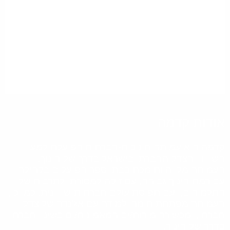
ודות קדמה
דמה היא עמותה חינוכית-חברתית הפועלת למען
שוויון והצדק החברתי בישראל בדרך של חינוך.
עמותה מלווה ותומכת בבתי ספר הפועלים בקהילה
ם רמת חינוך גבוהה, עם זיקה למסורת ולתרבות של
תלמידים, ועם תפיסת עולם חברתית-שוויונית. כמו כן,
עמותה מפתחת חומרי למידה עם אג'נדה של צדק
ברתי, ומכשירה מורות/ים המאמינות/ים בשינוי חברתי
דרך של חינוך.