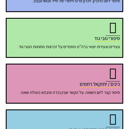
סיפור ליום הזיכרון. זיכרון פרטי וייחודי של חייל אנושי ועצוב.
סיפורי נובי גוד
צעירים וצעירות יוצאי ברה"מ מספרים על זכרונות מחגיגות הנובי גוד.
כינים / יחזקאל רחמים
סיפור קצר ליום השואה. על הקשר שבין נכדה וסבתא ניצולת שואה.