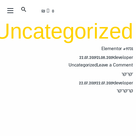
ר
0 ₪
ן
Uncategorize
וד
Elementor #97
22.07.2019
21.08.2019
develop
Uncategorized
Leave a Comme
ר'קר
22.07.2019
22.07.2019
develop
'קר'קר