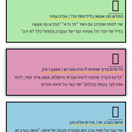
התדעו מה אעשה בליל פסח זה? / אנדה עמיר
שיר לפסח שמכתב עם השיר "חד גדיא" "הֲתֵדְעוּ מָה אֶעֱשֶׂה
בְּלֵיל-שֶׁל-סֵדֶר זֶה? אַסְתִּיר הַגְּדִי שֶׁל הַהַגָּדָה; וְהֶחָתוּל כְּלָל לֹא יֵדַע"
כל אדם צריך שתהיה לו איזו מצרים / אמנון ריבק
"כָּל אָדָם צָרִיך שֶׁתִהְיֶה לוֹ אֵיזוֹ מִצְרַיִם. וִירוּשָׁלָיִם, וּמַסָּע אָרוֹך אֶחָד, לִזְכּוֹר
אוֹתוֹ לָעַד בְּכַפּוֹת הָרַגְלַיִם." שיר קצר על יציאת מצרים
אישה בערב חג / איריס אליה כהן
שיר קצר על חווית ערב החג מנקודת מבטה של אישה. "אישה בערב חג