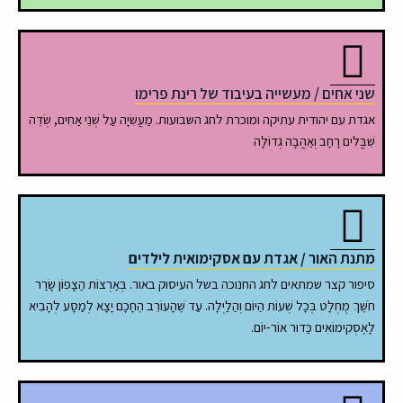
שני אחים / מעשייה בעיבוד של רינת פרימו
אגדת עם יהודית עתיקה ומוכרת לחג השבועות. מַעֲשִׂיָה עַל שְׁנֵי אַחִים, שְׂדֵה
שִׁבֳּלִים רָחָב וְאַהֲבָה גְדוֹלָה
מתנת האור / אגדת עם אסקימואית לילדים
סיפור קצר שמתאים לחג החנוכה בשל העיסוק באור. בְּאַרְצוֹת הַצָפוֹן שָׂרַר
חֹשֶׁךְ מֻחְלָט בְּכָל שְׁעוֹת הַיוֹם וְהַלַיְלָה. עַד שֶׁהָעוֹרֵב הֶחָכָם יָצָא לְמַסָע לְהָבִיא
לָאֶסְקִימוֹאִים כַּדוּר אוֹר-יוֹם.