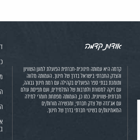
אודות קדמה
דף
כנ
קדמה היא עמותה חינוכית-חברתית הפועלת למען השוויון
והצדק החברתי בישראל בדרך של חינוך. העמותה מלווה
מש
ותומכת בבתי ספר הפועלים בקהילה עם רמת חינוך גבוהה,
עם זיקה למסורת ולתרבות של התלמידים, ועם תפיסת עולם
הח
חברתית-שוויונית. כמו כן, העמותה מפתחת חומרי למידה
עם אג'נדה של צדק חברתי, ומכשירה מורות/ים
הא
המאמינות/ים בשינוי חברתי בדרך של חינוך.
או
בח