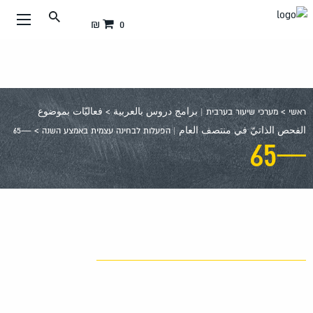
עבור
0 ₪
אל
תוכן
העמוד
ראשי
>
מערכי שיעור בערבית | برامج دروس بالعربية
>
فعاليّات بموضوع
الفحص الذاتيّ في منتصف العام | הפעלות לבחינה עצמית באמצע השנה
>
—65
—65