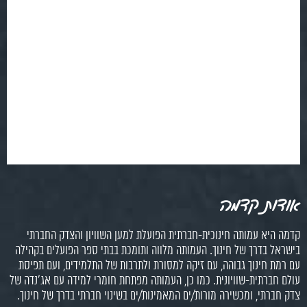
אודות קדמה
קדמה היא עמותה חינוכית-חברתית הפועלת למען השוויון והצדק החברתי
בישראל בדרך של חינוך. העמותה מלווה ותומכת בבתי ספר הפועלים בקהילה
עם רמת חינוך גבוהה, עם זיקה למסורת ולתרבות של התלמידים, ועם תפיסת
עולם חברתית-שוויונית. כמו כן, העמותה מפתחת חומרי למידה עם אג'נדה של
צדק חברתי, ומכשירה מורות/ים המאמינות/ים בשינוי חברתי בדרך של חינוך.