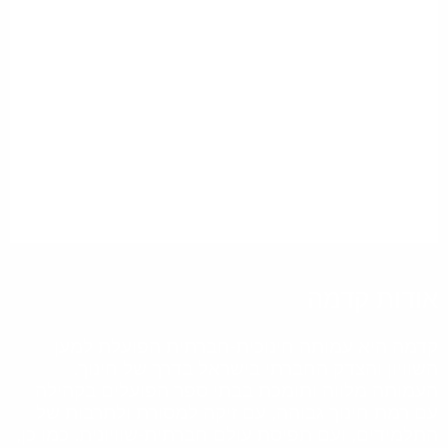
אודות קדמה
קדמה היא עמותה חינוכית-חברתית הפועלת למען
השוויון והצדק החברתי בישראל בדרך של חינוך.
העמותה מלווה ותומכת בבתי ספר הפועלים בקהילה
עם רמת חינוך גבוהה, עם זיקה למסורת ולתרבות של
התלמידים, ועם תפיסת עולם חברתית-שוויונית. כמו כן,