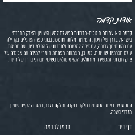
אודות קדמה
קדמה היא עמותה חינוכית-חברתית הפועלת למען השוויון והצדק החברתי
בישראל בדרך של חינוך. העמותה מלווה ותומכת בבתי ספר הפועלים בקהילה
עם רמת חינוך גבוהה, עם זיקה למסורת ולתרבות של התלמידים, ועם תפיסת
עולם חברתית-שוויונית. כמו כן, העמותה מפתחת חומרי למידה עם אג'נדה של
צדק חברתי, ומכשירה מורות/ים המאמינות/ים בשינוי חברתי בדרך של חינוך.
הטקסטים באתר מנוסחים חלקם בנקבה וחלקם בזכר, במטרה לקיים שוויון
מגדרי בשפה.
דף בית
תרמו לקדמה