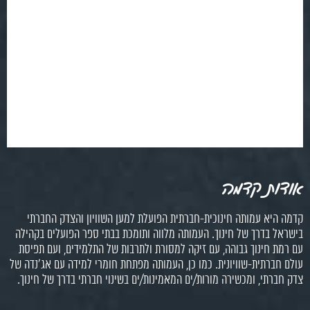
אודות קדמה
קדמה היא עמותה חינוכית-חברתית הפועלת למען השוויון והצדק החברתי
בישראל בדרך של חינוך. העמותה מלווה ותומכת בבתי ספר הפועלים בקהילה
עם רמת חינוך גבוהה, עם זיקה למסורת ולתרבות של התלמידים, ועם תפיסת
עולם חברתית-שוויונית. כמו כן, העמותה מפתחת חומרי למידה עם אג'נדה של
צדק חברתי, ומכשירה מורות/ים המאמינות/ים בשינוי חברתי בדרך של חינוך.