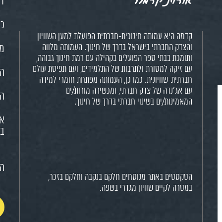
דף
כנ
קדמה היא עמותה חינוכית-חברתית הפועלת למען השוויון
והצדק החברתי בישראל בדרך של חינוך. העמותה מלווה
מש
ותומכת בבתי ספר הפועלים בקהילה עם רמת חינוך גבוהה,
עם זיקה למסורת ולתרבות של התלמידים, ועם תפיסת עולם
הח
חברתית-שוויונית. כמו כן, העמותה מפתחת חומרי למידה
עם אג'נדה של צדק חברתי, ומכשירה מורות/ים
הא
המאמינות/ים בשינוי חברתי בדרך של חינוך.
או
בח
הצ
הטקסטים באתר מנוסחים חלקם בנקבה וחלקם בזכר,
במטרה לקיים שוויון מגדרי בשפה.