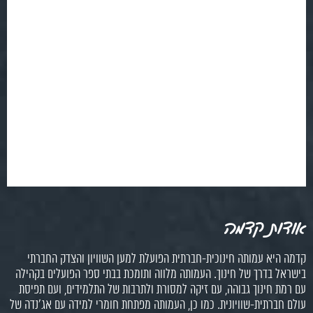
אודות קדמה
קדמה היא עמותה חינוכית-חברתית הפועלת למען השוויון והצדק החברתי
בישראל בדרך של חינוך. העמותה מלווה ותומכת בבתי ספר הפועלים בקהילה
עם רמת חינוך גבוהה, עם זיקה למסורת ולתרבות של התלמידים, ועם תפיסת
עולם חברתית-שוויונית. כמו כן, העמותה מפתחת חומרי למידה עם אג'נדה של