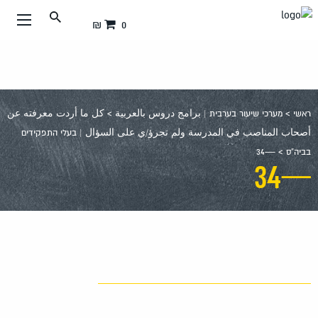
עבור
0 ₪
אל
תוכן
העמוד
ראשי
>
מערכי שיעור בערבית | برامج دروس بالعربية
>
كل ما أردت معرفته عن
أصحاب المناصب في المدرسة ولم تجرؤ/ي على السؤال | בעלי התפקידים
בביה”ס
>
—34
—34