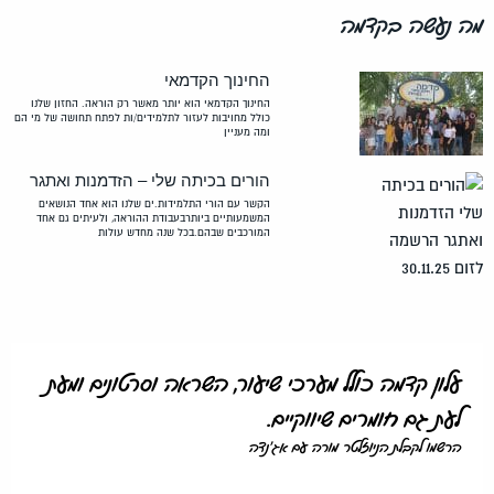
מה נעשה בקדמה
החינוך הקדמאי
החינוך הקדמאי הוא יותר מאשר רק הוראה. החזון שלנו
כולל מחויבות לעזור לתלמידים/ות לפתח תחושה של מי הם
ומה מעניין
הורים בכיתה שלי – הזדמנות ואתגר
הקשר עם הורי התלמידות.ים שלנו הוא אחד הנושאים
המשמעותיים ביותרבעבודת ההוראה, ולעיתים גם אחד
המורכבים שבהם.בכל שנה מחדש עולות
עלון קדמה כולל מערכי שיעור, השראה וסרטונים ומעת
לעת גם חומרים שיווקיים.
הרשמו לקבלת הניוזלטר מורה עם אג'נדה