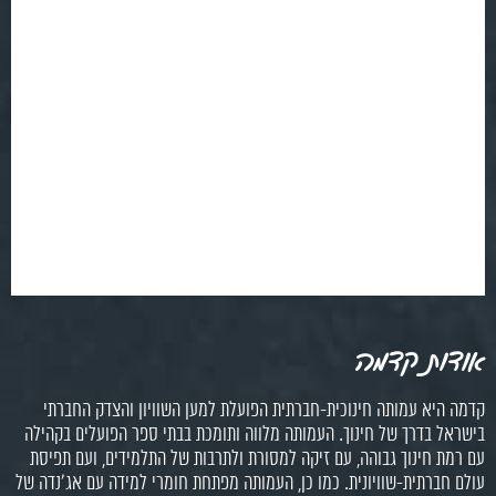
אודות קדמה
קדמה היא עמותה חינוכית-חברתית הפועלת למען השוויון והצדק החברתי
בישראל בדרך של חינוך. העמותה מלווה ותומכת בבתי ספר הפועלים בקהילה
עם רמת חינוך גבוהה, עם זיקה למסורת ולתרבות של התלמידים, ועם תפיסת
עולם חברתית-שוויונית. כמו כן, העמותה מפתחת חומרי למידה עם אג'נדה של