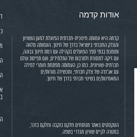
אודות קדמה
דף
כנ
קדמה היא עמותה חינוכית-חברתית הפועלת למען השוויון
והצדק החברתי בישראל בדרך של חינוך. העמותה מלווה
מש
ותומכת בבתי ספר הפועלים בקהילה עם רמת חינוך גבוהה,
עם זיקה למסורת ולתרבות של התלמידים, ועם תפיסת עולם
הח
חברתית-שוויונית. כמו כן, העמותה מפתחת חומרי למידה
עם אג'נדה של צדק חברתי, ומכשירה מורות/ים
הא
המאמינות/ים בשינוי חברתי בדרך של חינוך.
או
בח
הצ
הטקסטים באתר מנוסחים חלקם בנקבה וחלקם בזכר,
במטרה לקיים שוויון מגדרי בשפה.