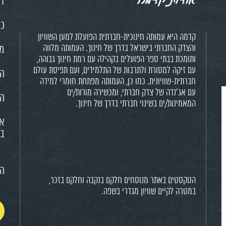
דף
כנ
קדמה היא עמותה חינוכית-חברתית הפועלת למען השוויון
והצדק החברתי בישראל בדרך של חינוך. העמותה מלווה
מש
ותומכת בבתי ספר הפועלים בקהילה עם רמת חינוך גבוהה,
עם זיקה למסורת ולתרבות של התלמידים, ועם תפיסת עולם
הח
חברתית-שוויונית. כמו כן, העמותה מפתחת חומרי למידה
עם אג'נדה של צדק חברתי, ומכשירה מורות/ים
הא
המאמינות/ים בשינוי חברתי בדרך של חינוך.
או
בח
הצ
הטקסטים באתר מנוסחים חלקם בנקבה וחלקם בזכר,
במטרה לקיים שוויון מגדרי בשפה.