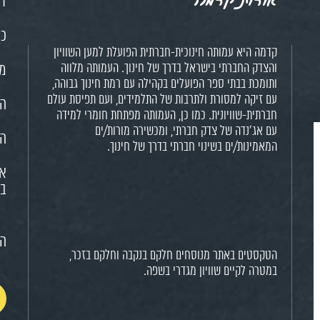
דף
כנ
קדמה היא עמותה חינוכית-חברתית הפועלת למען השוויון
והצדק החברתי בישראל בדרך של חינוך. העמותה מלווה
מש
ותומכת בבתי ספר הפועלים בקהילה עם רמת חינוך גבוהה,
עם זיקה למסורת ולתרבות של התלמידים, ועם תפיסת עולם
הח
חברתית-שוויונית. כמו כן, העמותה מפתחת חומרי למידה
עם אג'נדה של צדק חברתי, ומכשירה מורות/ים
הא
המאמינות/ים בשינוי חברתי בדרך של חינוך.
או
בח
הצ
הטקסטים באתר מנוסחים חלקם בנקבה וחלקם בזכר,
במטרה לקיים שוויון מגדרי בשפה.