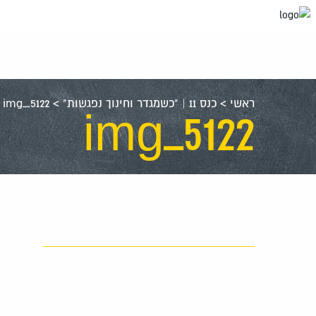
עבור
אל
תוכן
העמוד
ראשי
>
כנס 11 | "כשמגדר וחינוך נפגשות"
>
img_5122
img_5122